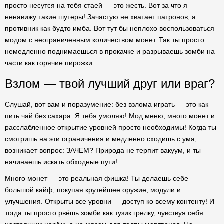
просто несутся на тебя стаей — это жесть. Вот за что я
ненавижу такие шутеры! Зачастую не хватает патронов, а
противник как будто имба. Вот тут бы неплохо воспользоваться
модом с неограниченным количеством монет. Так ты просто
немедленно поднимаешься в прокачке и разрываешь зомби на
части как горячие пирожки.
Взлом — твой лучший друг или враг?
Слушай, вот вам и поразумение: без взлома играть — это как
пить чай без сахара. Я тебя умоляю! Мод меню, много монет и
расслабленное открытие уровней просто необходимы! Когда ты
смотришь на эти ограничения и медленно сходишь с ума,
возникает вопрос: ЗАЧЕМ? Природа не терпит вакуум, и ты
начинаешь искать обходные пути!
Много монет — это реальная фишка! Ты делаешь себе
большой кайф, покупая крутейшее оружие, модули и
улучшения. Открыты все уровни — доступ ко всему контенту! И
тогда ты просто рвёшь зомби как тузик грелку, чувствуя себя