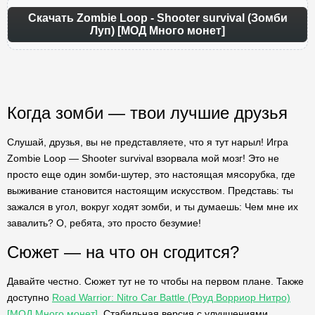
Скачать Zombie Loop - Shooter survival (Зомби
Луп) [МОД Много монет]
Когда зомби — твои лучшие друзья
Слушай, друзья, вы не представляете, что я тут нарыл! Игра
Zombie Loop — Shooter survival взорвала мой мозг! Это не
просто еще один зомби-шутер, это настоящая мясорубка, где
выживание становится настоящим искусством. Представь: ты
зажался в угол, вокруг ходят зомби, и ты думаешь: Чем мне их
завалить? О, ребята, это просто безумие!
Сюжет — на что он сгодится?
Давайте честно. Сюжет тут не то чтобы на первом плане. Также
доступно
Road Warrior: Nitro Car Battle (Роуд Ворриор Нитро)
[МОД Много монет]
. Стабильная версия с улучшениями.