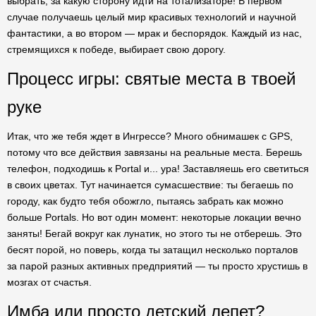
выбрать, за какую сторону идти на тотализаторе! В первом
случае получаешь целый мир красивых технологий и научной
фантастики, а во втором — мрак и беспорядок. Каждый из нас,
стремящихся к победе, выбирает свою дорогу.
Процесс игры: святые места в твоей
руке
Итак, что же тебя ждет в Ингрессе? Много обнимашек с GPS,
потому что все действия завязаны на реальные места. Берешь
телефон, подходишь к Portal и... ура! Заставляешь его светиться
в своих цветах. Тут начинается сумасшествие: ты бегаешь по
городу, как будто тебя обожгло, пытаясь забрать как можно
больше Portals. Но вот один момент: некоторые локации вечно
заняты! Бегай вокруг как лунатик, но этого ты не отберешь. Это
бесят порой, но поверь, когда ты затащил несколько порталов
за парой разных активных предприятий — ты просто хрустишь в
мозгах от счастья.
Имба или просто детский лепет?