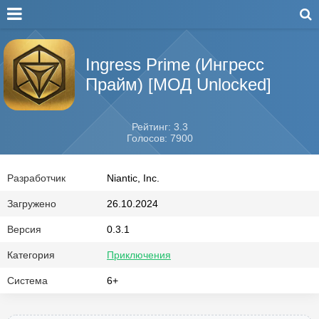
Ingress Prime (Ингресс
Прайм) [МОД Unlocked]
Рейтинг: 3.3
Голосов: 7900
Разработчик
Niantic, Inc.
Загружено
26.10.2024
Версия
0.3.1
Категория
Приключения
Система
6+