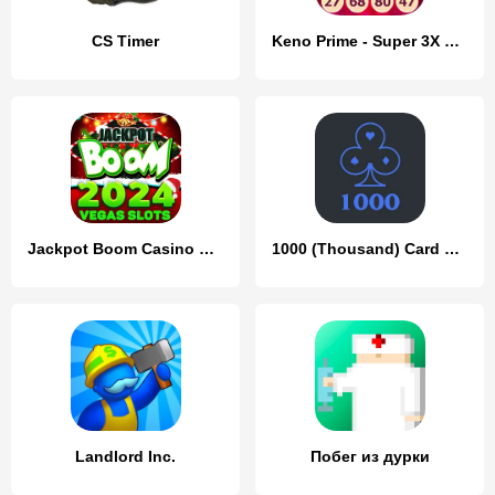
CS Timer
Keno Prime - Super 3X Payout
Jackpot Boom Casino Slot Games
1000 (Thousand) Card game
Landlord Inc.
Побег из дурки