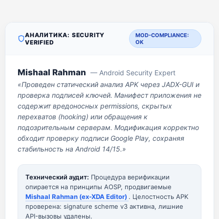
АНАЛИТИКА: SECURITY
MOD-COMPLIANCE:
VERIFIED
OK
Mishaal Rahman
— Android Security Expert
«Проведен статический анализ APK через JADX-GUI и
проверка подписей ключей. Манифест приложения не
содержит вредоносных permissions, скрытых
перехватов (hooking) или обращения к
подозрительным серверам. Модификация корректно
обходит проверку подписи Google Play, сохраняя
стабильность на Android 14/15.»
Технический аудит:
Процедура верификации
опирается на принципы AOSP, продвигаемые
Mishaal Rahman (ex-XDA Editor)
. Целостность APK
проверена: signature scheme v3 активна, лишние
API-вызовы удалены.