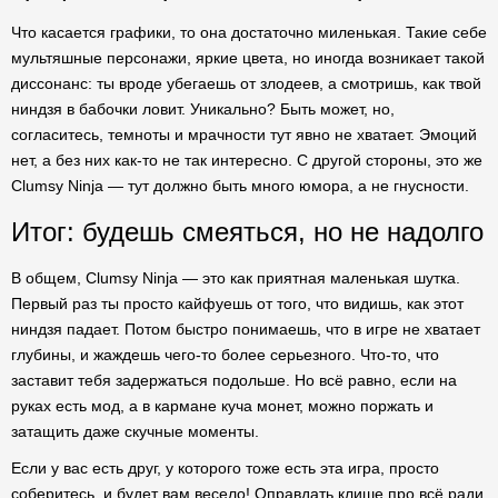
Что касается графики, то она достаточно миленькая. Такие себе
мультяшные персонажи, яркие цвета, но иногда возникает такой
диссонанс: ты вроде убегаешь от злодеев, а смотришь, как твой
ниндзя в бабочки ловит. Уникально? Быть может, но,
согласитесь, темноты и мрачности тут явно не хватает. Эмоций
нет, а без них как-то не так интересно. С другой стороны, это же
Clumsy Ninja — тут должно быть много юмора, а не гнусности.
Итог: будешь смеяться, но не надолго
В общем, Clumsy Ninja — это как приятная маленькая шутка.
Первый раз ты просто кайфуешь от того, что видишь, как этот
ниндзя падает. Потом быстро понимаешь, что в игре не хватает
глубины, и жаждешь чего-то более серьезного. Что-то, что
заставит тебя задержаться подольше. Но всё равно, если на
руках есть мод, а в кармане куча монет, можно поржать и
затащить даже скучные моменты.
Если у вас есть друг, у которого тоже есть эта игра, просто
соберитесь, и будет вам весело! Оправдать клише про всё ради