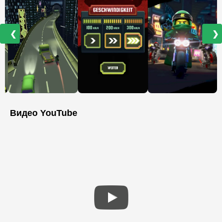
❮
❯
Видео YouTube