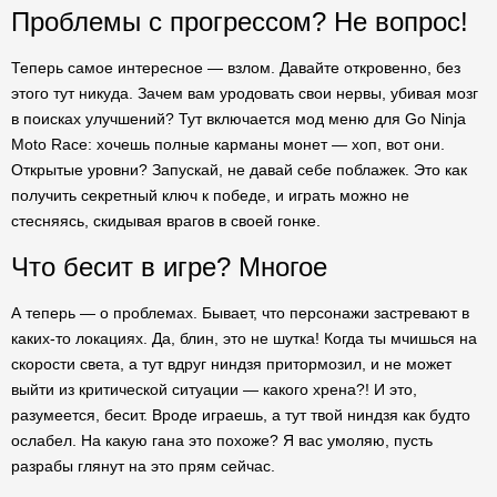
Проблемы с прогрессом? Не вопрос!
Теперь самое интересное — взлом. Давайте откровенно, без
этого тут никуда. Зачем вам уродовать свои нервы, убивая мозг
в поисках улучшений? Тут включается мод меню для Go Ninja
Moto Race: хочешь полные карманы монет — хоп, вот они.
Открытые уровни? Запускай, не давай себе поблажек. Это как
получить секретный ключ к победе, и играть можно не
стесняясь, скидывая врагов в своей гонке.
Что бесит в игре? Многое
А теперь — о проблемах. Бывает, что персонажи застревают в
каких-то локациях. Да, блин, это не шутка! Когда ты мчишься на
скорости света, а тут вдруг ниндзя притормозил, и не может
выйти из критической ситуации — какого хрена?! И это,
разумеется, бесит. Вроде играешь, а тут твой ниндзя как будто
ослабел. На какую гана это похоже? Я вас умоляю, пусть
разрабы глянут на это прям сейчас.