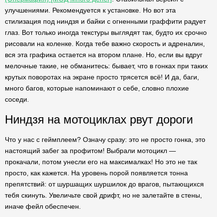
улучшениями. Рекомендуется к установке. Но вот эта
стилизация под ниндзя и байки с огненными граффити радует
глаз. Вот только иногда текстуры выглядят так, будто их срочно
рисовали на коленке. Когда тебе важно скорость и адреналин,
вся эта графика остается на втором плане. Но, если вы вдруг
мелочные такие, не обманитесь: бывает, что в гонках при таких
крутых поворотах на экране просто трясется всё! И да, баги,
много багов, которые напоминают о себе, словно плохие
соседи.
Ниндзя на мотоциклах рвут дороги
Что у нас с геймплеем? Означу сразу: это не просто гонка, это
настоящий забег за профитом! Выбрали мотоцикл —
прокачали, потом унесли его на максималках! Но это не так
просто, как кажется. На уровень порой появляется тонна
препятствий: от шуршащих шуршилок до врагов, пытающихся
тебя скинуть. Увеличьте свой дрифт, но не залетайте в стены,
иначе фейл обеспечен.