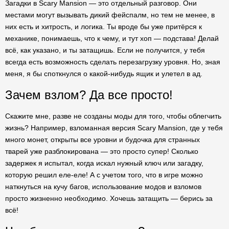
Загадки в Scary Mansion — это отдельный разговор. Они
местами могут вызывать дикий фейспалм, но тем не менее, в
них есть и хитрость, и логика. Ты вроде бы уже притёрся к
механике, понимаешь, что к чему, и тут хоп — подстава! Делай
всё, как указано, и ты затащишь. Если не получится, у тебя
всегда есть возможность сделать перезагрузку уровня. Но, зная
меня, я бы споткнулся о какой-нибудь ящик и улетел в ад.
Зачем взлом? Да все просто!
Скажите мне, разве не созданы моды для того, чтобы облегчить
жизнь? Например, взломанная версия Scary Mansion, где у тебя
много монет, открыты все уровни и будочка для странных
тварей уже разблокирована — это просто супер! Сколько
задержек я испытал, когда искал нужный ключ или загадку,
которую решил еле-еле! А с учетом того, что в игре можно
наткнуться на кучу багов, использование модов и взломов
просто жизненно необходимо. Хочешь затащить — берись за
всё!