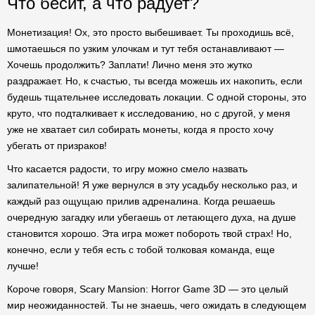
Что бесит, а что радует?
Монетизация! Ох, это просто выбешивает. Ты проходишь всё,
шмотаешься по узким улочкам и тут тебя останавливают —
Хочешь продолжить? Заплати! Лично меня это жутко
раздражает. Но, к счастью, ты всегда можешь их накопить, если
будешь тщательнее исследовать локации. С одной стороны, это
круто, что подталкивает к исследованию, но с другой, у меня
уже не хватает сил собирать монеты, когда я просто хочу
убегать от призраков!
Что касается радости, то игру можно смело назвать
залипательной! Я уже вернулся в эту усадьбу несколько раз, и
каждый раз ощущаю прилив адреналина. Когда решаешь
очередную загадку или убегаешь от летающего духа, на душе
становится хорошо. Эта игра может побороть твой страх! Но,
конечно, если у тебя есть с тобой толковая команда, еще
лучше!
Короче говоря, Scary Mansion: Horror Game 3D — это целый
мир неожиданностей. Ты не знаешь, чего ожидать в следующем