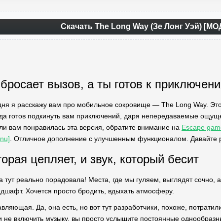
Скачать The Long Way (Зе Лонг Уэй) [МО
 бросает вызов, а ты готов к приключен
дня я расскажу вам про мобильное сокровище — The Long Way. Это 
егда готов подкинуть вам приключений, даря непередаваемые ощущен
сли вам понравилась эта версия, обратите внимание на
Escape gam
nu]
. Отличное дополнение с улучшенным функционалом. Давайте ра
орая цепляет, и звук, который бесит
а тут реально порадовала! Места, где мы гуляем, выглядят сочно, 
ндшафт. Хочется просто бродить, вдыхать атмосферу.
авляющая. Да, она есть, но вот тут разработчики, похоже, потрат
и не включить музыку, вы просто услышите постоянные однообразные