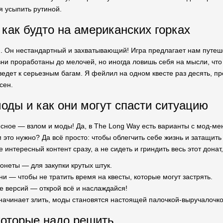
я усыпить рутиной.
как будто на американских горках
. Он нестандартный и захватывающий! Игра предлагает нам путеше
вни проработаны до мелочей, но иногда ловишь себя на мысли, что
ведет к серьезным багам. Я фейлил на одном квесте раз десять, пр
сен.
оды и как они могут спасти ситуацию
сное — взлом и моды! Да, в The Long Way есть варианты с мод-м
 это нужно? Да всё просто: чтобы облегчить себе жизнь и затащит
 интересный контент сразу, а не сидеть и гриндить весь этот донат
онеты — для закупки крутых штук.
и — чтобы не тратить время на квесты, которые могут застрять.
е версий — открой всё и наслаждайся!
начинает злить, моды становятся настоящей палочкой-выручалочкой
оторые надо решить