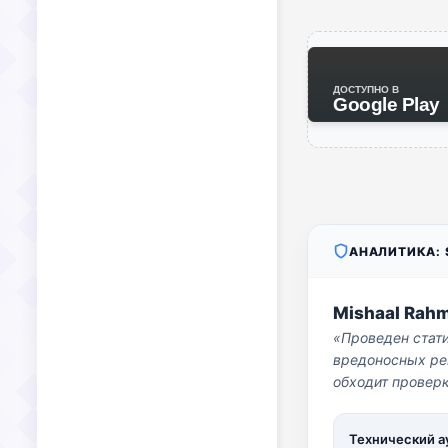
ДОСТУПНО В
Google Play
АНАЛИТИКА: S
Mishaal Rah
«Проведен стат
вредоносных per
обходит проверк
Технический а