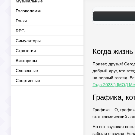
Музыкальные
Головоломки
Гонки
RPG
Симуляторы
Когда жизнь
Стратегии
Викторины
Привет, друзья! Сего
Словесные
добрый друг, что вс
на первый взгляд. Е
Спортивные
Года 2023") [МОД Me
Графика, кот
Графика... О, график
этот космический ла
Но вот звуковая сост
забыли о звуках. Есл