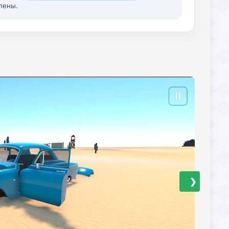
лены.
❯