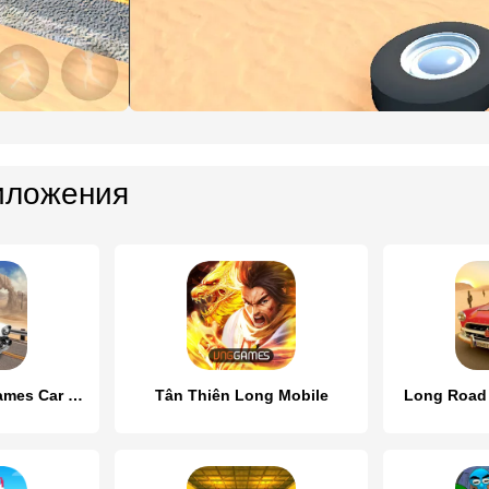
иложения
Long Road Trip Games Car Drive
Tân Thiên Long Mobile
Long Road T