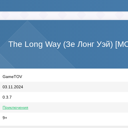
The Long Way (Зе Лонг Уэй) [М
GameTOV
03.11.2024
0.3.7
Приключения
9+