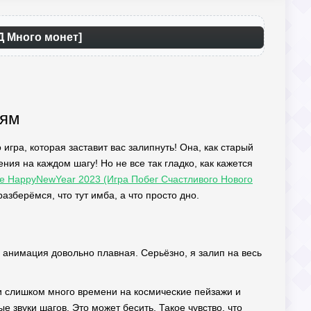
Д Много монет]
иям
игра, которая заставит вас залипнуть! Она, как старый
ия на каждом шагу! Но не все так гладко, как кажется
e HappyNewYear 2023 (Игра Побег Счастливого Нового
зберёмся, что тут имба, а что просто дно.
а анимация довольно плавная. Серьёзно, я залип на весь
или слишком много времени на космические пейзажи и
 звуки шагов. Это может бесить. Такое чувство, что