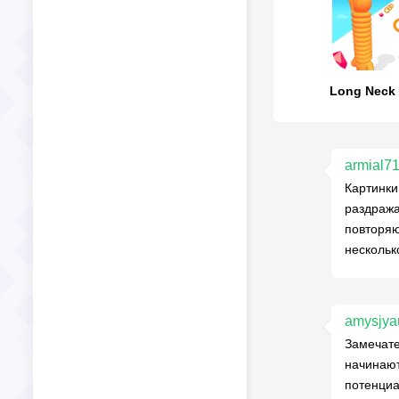
Long Neck
armial7
Картинки
раздража
повторяю
нескольк
amysjya
Замечате
начинают
потенциа