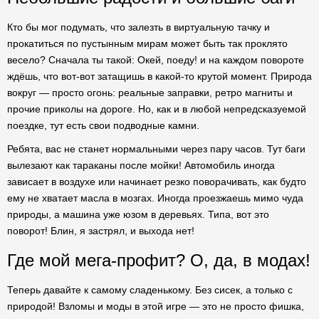
Кто бы мог подумать, что залезть в виртуальную тачку и
прокатиться по пустынным мирам может быть так проклято
весело? Сначала ты такой: Окей, поеду! и на каждом повороте
ждёшь, что вот-вот затащишь в какой-то крутой момент. Природа
вокруг — просто огонь: реальные заправки, ретро магниты и
прочие приколы на дороге. Но, как и в любой непредсказуемой
поездке, тут есть свои подводные камни.
Ребята, вас не станет нормальными через пару часов. Тут баги
вылезают как тараканы после мойки! Автомобиль иногда
зависает в воздухе или начинает резко поворачивать, как будто
ему не хватает масла в мозгах. Иногда проезжаешь мимо чуда
природы, а машина уже юзом в деревьях. Типа, вот это
поворот! Блин, я застрял, и выхода нет!
Где мой мега-профит? О, да, в модах!
Теперь давайте к самому сладенькому. Без сисек, а только с
природой! Взломы и моды в этой игре — это не просто фишка,