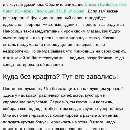
и с крутым дизайном. Обратите внимание
Unicorn Evolution: Idle
Catch (Юникорн Эволюшн) [МОД Unlocked]
. Если вам важен
расширенный функционал, данный вариант подойдет
идеально. Природа, животные, здания — просто глаз радуется.
Наносишь такой медитативный урон своим глазам, как будто
вместо фармы ты играешь в анимационную сказку. Каждая
деталь продумана, и нет ощущения, что здесь что-то
недороблено. Но иногда бывает, что приходишь на свою ферму,
а там какой-то баг с текстурами — видимо, разработчики не до
конца тестировали обновления.
Куда без крафта? Тут его завались!
Постоянно думаешь: Что бы затащить на следующем уровне?
Здесь у нас крафт различных артефактов, кулстори и
управление ресурсами. Серьезно, ты крутишь и вертишь,
собирая все подряд, чтобы потом создать супер-пупер-продукт.
Мне вот очень нравилось комбинировать разные элементы,
получать крутые бонусы и залипать на этом. В итоге, надо
принять тот факт, что как только начинаешь — уже не