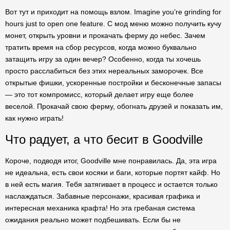
Вот тут и приходит на помощь взлом. Imagine you’re grinding for
hours just to open one feature. С мод меню можно получить кучу
монет, открыть уровни и прокачать ферму до небес. Зачем
тратить время на сбор ресурсов, когда можно буквально
затащить игру за один вечер? Особенно, когда ты хочешь
просто расслабиться без этих нереальных заморочек. Все
открытые фишки, ускоренные постройки и бесконечные запасы
— это тот компромисс, который делает игру еще более
веселой. Прокачай свою ферму, обогнать друзей и показать им,
как нужно играть!
Что радует, а что бесит в Goodville
Короче, подводя итог, Goodville мне понравилась. Да, эта игра
не идеальна, есть свои косяки и баги, которые портят кайф. Но
в ней есть магия. Тебя затягивает в процесс и остается только
наслаждаться. Забавные персонажи, красивая графика и
интересная механика крафта! Но эта гребаная система
ожидания реально может подбешивать. Если бы не