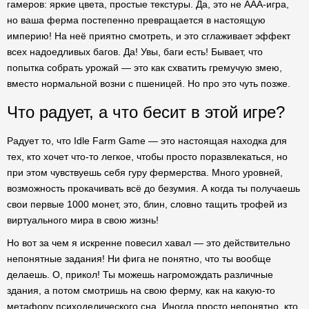
гамеров: яркие цвета, простые текстуры. Да, это не AAA-игра,
но ваша ферма постепенно превращается в настоящую
империю! На неё приятно смотреть, и это сглаживает эффект
всех надоедливых багов. Да! Увы, баги есть! Бывает, что
попытка собрать урожай — это как схватить гремучую змею,
вместо нормальной возни с пшеницей. Но про это чуть позже.
Что радует, а что бесит в этой игре?
Радует то, что Idle Farm Game — это настоящая находка для
тех, кто хочет что-то легкое, чтобы просто поразвлекаться, но
при этом чувствуешь себя гуру фермерства. Много уровней,
возможность прокачивать всё до безумия. А когда ты получаешь
свои первые 1000 монет, это, блин, словно тащить трофей из
виртуального мира в свою жизнь!
Но вот за чем я искренне повесил хавал — это действительно
непонятные задания! Ни фига не понятно, что ты вообще
делаешь. О, прикол! Ты можешь нагромождать различные
здания, а потом смотришь на свою ферму, как на какую-то
метафору психоделического сна. Иногда просто непонятно, кто