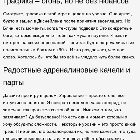
Графика – огонь, но не без нюансов
Смотрите, графика в этой игре в целом на уровне. Она яркая,
будто я зашел в Диснейленд после принятия веселящего. Но!
Блин, есть моменты, когда текстуры подводят. Это конкретные
баги, которые выцепляют тебя, как муха в паутине. Я взял и
смотрел на своих персонажей – они как будто встречались с их
полигональным братом из 90-х. И это раздражает, честное
слово. Хотелось бы, чтобы это всё выглядело чуть более свежо.
Радостные адреналиновые качели и
парты
Давайте про игру в целом. Управление – просто огонь, всё
интуитивно понятно. Я поиграл несколько часов подряд, не
замечая, как пролетел световой день. Имахом о том, что
затягивает? Да безусловно! Но есть один момент, который я
хочу обсудить: сложности. Некоторые уровни – это просто дикий
трэш. Я не знаю, кто балансировал их, но мне кажется, что туда
плеснули немножко воды из маршрута 66, чтобы накалить