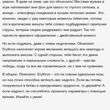
ужасно. Я даже не знаю, как это объяснить! Местами музыка в
игре напоминает мне фон для какого-то глупого ситкома, а
иногда – атмосферу поединков в лучших японских аниме. Это,
конечно, сводит с ума некоторые моменты геймплея, потому
что в критические минуты тебя словно подбадривают скрипучие
струны, которые скорее раздражают, чем радуют. Так что
прелести звукового оформления – двойственный момент.
Но если подумать, даже с этими недочетами, Obsession:
Erythros наполняет игрока желанием затащить все невзгоды и
выполнять миссии. С одной стороны, тебя бесит это дикое
напряжение и нереальные сложности, с другой – чувство
победы, когда ты все же справляешься, ни с кем не сравнимо.
В общем, Obsession: Erythros – это не совсем идеальная игра,
но она точно способна затянуть вас надолго. Если вы готовы
погружаться в битвы и преодолевать трудности, то дерзайте! А
если надоест, не стесняйтесь прокачать параметры с помощью
взлома. Играйте с умом!