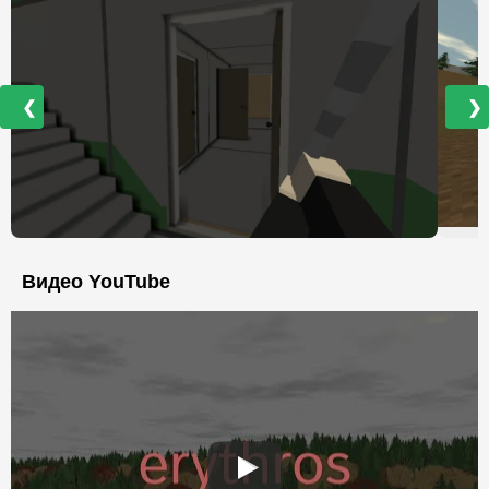
❮
❯
Видео YouTube