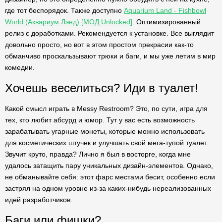
где тот беспорядок. Также доступно
Aquarium Land - Fishbowl
World (Аквариум Лэнд) [МОД Unlocked]
. Оптимизированный
релиз с доработками. Рекомендуется к установке. Все выглядит
довольно просто, но вот в этом простом прекрасии как-то
обманчиво проскальзывают трюки и баги, и мы уже летим в мир
комедии.
Хочешь веселиться? Иди в туалет!
Какой смысл играть в Messy Restroom? Это, по сути, игра для
тех, кто любит абсурд и юмор. Тут у вас есть возможность
зарабатывать угарные монеты, которые можно использовать
для косметических штучек и улучшать свой мега-тупой туалет.
Звучит круто, правда? Лично я был в восторге, когда мне
удалось затащить пару уникальных дизайн-элементов. Однако,
не обманывайте себя: этот фарс местами бесит, особенно если
застрял на одном уровне из-за каких-нибудь нереализованных
идей разработчиков.
Баги или фишки?