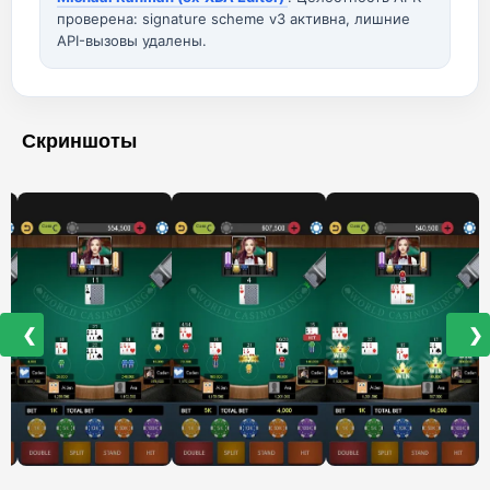
проверена: signature scheme v3 активна, лишние
API-вызовы удалены.
Скриншоты
❮
❯