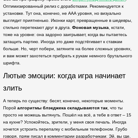
Оптимизированный релиз с доработками. Рекомендуется к
установке. Тут она, конечно, не ААА уровня, но визуально
выглядит приятненько. Иконки карт, превращенные в шедевры,
стильно перетекают друг в друга.
Фоновая музыка
, кстати,
тоже на уровне: она задорно заигрывает, когда вы пытаетесь
затащить партию. Иногда это даже подстёгивает к ставкам
больше. Но, черт побери, затяните на более сложных уровнях,
и вам может захотеться прибрать к рукам немного брутального
шрифта.
Лютые эмоции: когда игра начинает
злить
А теперь по существу: бесят, конечно, некоторые моменты.
Порой
алгоритмы блэкджека складываются так
, что ты
просто не можешь вытянуть. Пошёл на всё, а тебе в ответ – 15
на кухне? Успокойтесь, зрители, у меня своя печаль. Иногда
хочется устроить перепалку с мобильным телефоном. Грубо
говоря, прям писал в комментарии разработчикам: Эй, вы где,