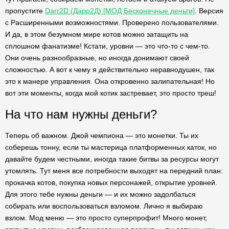
пропустите
Darr2D (Дарр2Д) [МОД Бесконечные деньги]
. Версия
с Расширенными возможностями. Проверено пользователями.
И да, в этом безумном мире котов можно затащить на
сплошном фанатизме! Кстати, уровни — это что-то с чем-то.
Они очень разнообразные, но иногда донимают своей
сложностью. А вот к чему я действительно неравнодушен, так
это к манере управления. Она откровенно залипательная! Но
вот эти моменты, когда мой котик застревает, это просто треш!
На что нам нужны деньги?
Теперь об важном. Джой чемпиона — это монетки. Ты их
соберешь тонну, если ты мастерица платформенных каток, но
давайте будем честными, иногда такие битвы за ресурсы могут
утомлять. Тут меня все потребности выходят на передний план:
прокачка котов, покупка новых персонажей, открытие уровней.
Для этого тебе нужны деньги — и их можно задолбаться
собирать или воспользоваться взломом. Лично я выбираю
взлом. Мод меню — это просто суперпрофит! Много монет,