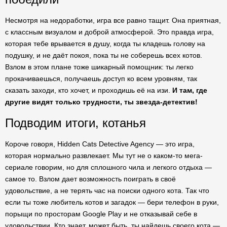
Несмотря на недоработки, игра все равно тащит. Она приятная,
с классным визуалом и доброй атмосферой. Это правда игра,
которая тебе врывается в душу, когда ты кладешь голову на
подушку, и не даёт покоя, пока ты не соберешь всех котов.
Взлом в этом плане тоже шикарный помощник: ты легко
прокачиваешься, получаешь доступ ко всем уровням, так
сказать заходи, кто хочет, и проходишь её на изи.
И там, где
другие видят только трудности, ты звезда-детектив!
Подводим итоги, котанья
Короче говоря, Hidden Cats Detective Agency — это игра,
которая нормально развлекает. Мы тут не о каком-то мега-
сериале говорим, но для сплошного чила и легкого отдыха —
самое то. Взлом дает возможность поиграть в своё
удовольствие, а не терять час на поиски одного кота. Так что
если ты тоже любитель котов и загадок — бери телефон в руки,
порыщи по просторам Google Play и не отказывай себе в
удовольствии. Кто знает, может быть, ты найдешь своего кота —