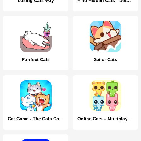
Losing Cats Way
Find Hidden Cats—Detective Mio
Purrfect Cats
Sailor Cats
Cat Game - The Cats Collector!
Online Cats – Multiplayer Park