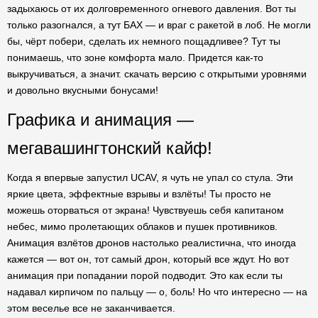
задыхаюсь от их долговременного огневого давления. Вот ты
только разогнался, а тут БАХ — и враг с ракетой в лоб. Не могли
бы, чёрт побери, сделать их немного пощадливее? Тут ты
понимаешь, что зоне комфорта мало. Придется как-то
выкручиваться, а значит. скачать версию с открытыми уровнями
и довольно вкусными бонусами!
Графика и анимация —
мегавашингтонский кайф!
Когда я впервые запустил UCAV, я чуть не упал со стула. Эти
яркие цвета, эффектные взрывы и взлёты! Ты просто не
можешь оторваться от экрана! Чувствуешь себя капитаном
небес, мимо пролетающих облаков и пушек противников.
Анимация взлётов дронов настолько реалистична, что иногда
кажется — вот он, тот самый дрон, который все ждут. Но вот
анимация при попадании порой подводит. Это как если ты
надавал кирпичом по пальцу — о, боль! Но что интересно — на
этом веселье все не заканчивается.