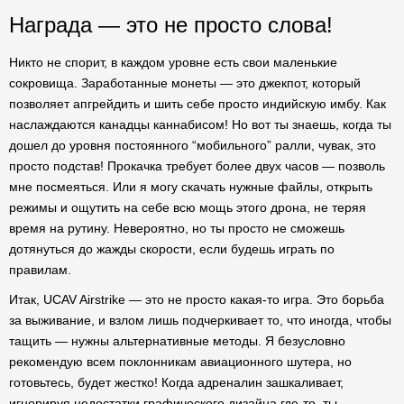
Награда — это не просто слова!
Никто не спорит, в каждом уровне есть свои маленькие
сокровища. Заработанные монеты — это джекпот, который
позволяет апгрейдить и шить себе просто индийскую имбу. Как
наслаждаются канадцы каннабисом! Но вот ты знаешь, когда ты
дошел до уровня постоянного “мобильного” ралли, чувак, это
просто подстав! Прокачка требует более двух часов — позволь
мне посмеяться. Или я могу скачать нужные файлы, открыть
режимы и ощутить на себе всю мощь этого дрона, не теряя
время на рутину. Невероятно, но ты просто не сможешь
дотянуться до жажды скорости, если будешь играть по
правилам.
Итак, UCAV Airstrike — это не просто какая-то игра. Это борьба
за выживание, и взлом лишь подчеркивает то, что иногда, чтобы
тащить — нужны альтернативные методы. Я безусловно
рекомендую всем поклонникам авиационного шутера, но
готовьтесь, будет жестко! Когда адреналин зашкаливает,
игнорируя недостатки графического дизайна где-то, ты