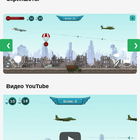
❮
❯
Видео YouTube