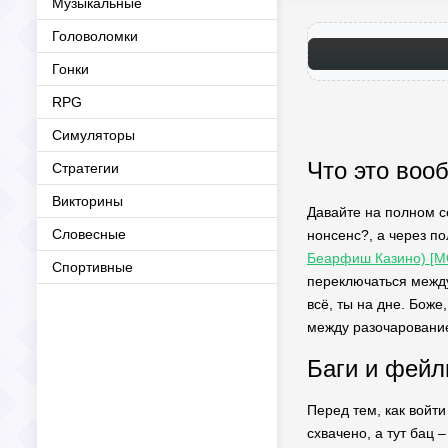
Музыкальные
Головоломки
Гонки
RPG
Симуляторы
Что это воо
Стратегии
Викторины
Давайте на полном се
Словесные
нонсенс?, а через п
Беарфиш Казино) [М
Спортивные
переключаться между
всё, ты на дне. Бож
между разочарование
Баги и фейл
Перед тем, как войти
схвачено, а тут бац 