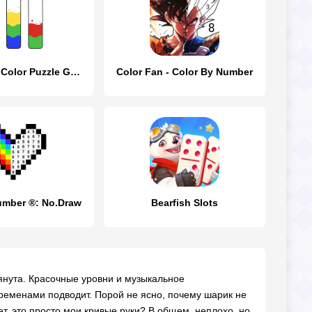
Water Sort - Color Puzzle Game
Color Fan - Color By Number
umber ®: No.Draw
Bearfish Slots
янута. Красочные уровни и музыкальное
ременами подводит. Порой не ясно, почему шарик не
ет, это просто мои кривые руки? В общем, неплохо, но