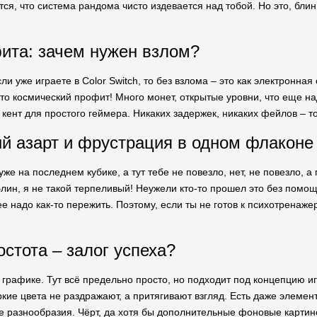
ся, что система рандома чисто издевается над тобой. Но это, блин
та: зачем нужен взлом?
ли уже играете в Color Switch, то без взлома – это как электронна
сто космический профит! Много монет, открытые уровни, что еще н
 кент для простого геймера. Никаких задержек, никаких фейлов – т
 азарт и фрустрация в одном флаконе
 уже на последнем кубике, а тут тебе не повезло, нет, не повезло, 
Блин, я не такой терпеливый! Неужели кто-то прошел это без помощ
 надо как-то пережить. Поэтому, если ты не готов к психотренаже
остота – залог успеха?
 графике. Тут всё предельно просто, но подходит под концепцию иг
кие цвета не раздражают, а притягивают взгляд. Есть даже элемен
 разнообразия. Чёрт, да хотя бы дополнительные фоновые картино