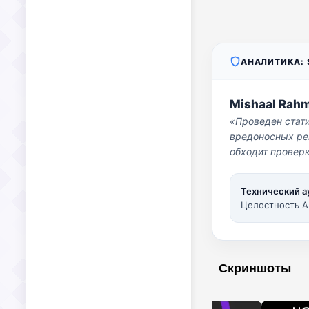
АНАЛИТИКА: S
Mishaal Rah
«Проведен стат
вредоносных per
обходит проверк
Технический а
Целостность A
Скриншоты