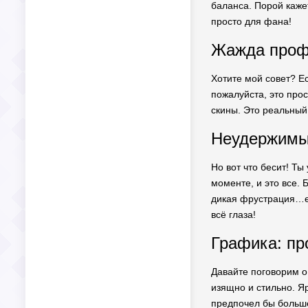
баланса. Порой кажет
просто для фана!
Жажда профи
Хотите мой совет? Ес
пожалуйста, это про
скины. Это реальный
Неудержимый
Но вот что бесит! Ты
моменте, и это все. 
дикая фрустрация…ее
всё глаза!
Графика: пр
Давайте поговорим о
изящно и стильно. Яр
предпочел бы больше