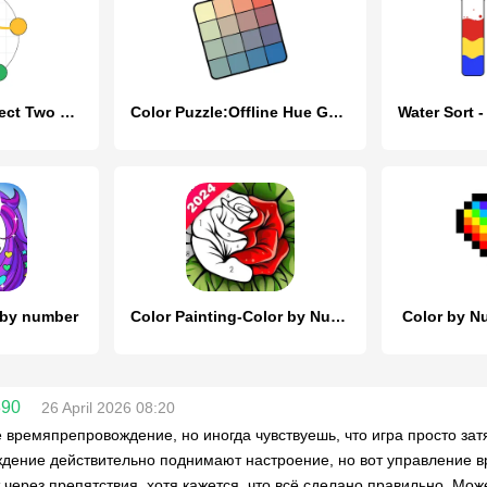
Same Color: Connect Two Dots
Color Puzzle:Offline Hue Games
 by number
Color Painting-Color by Number
Color by N
390
26 April 2026 08:20
 времяпрепровождение, но иногда чувствуешь, что игра просто зат
дение действительно поднимают настроение, но вот управление в
 через препятствия, хотя кажется, что всё сделано правильно. Мож