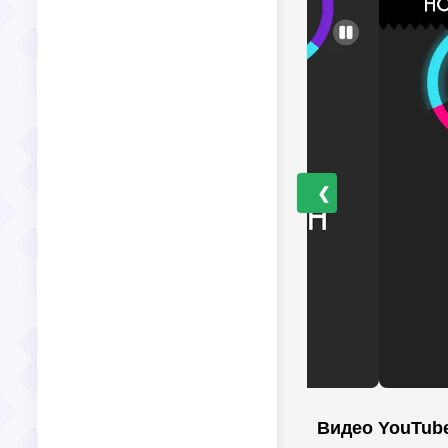
❮
Видео YouTub