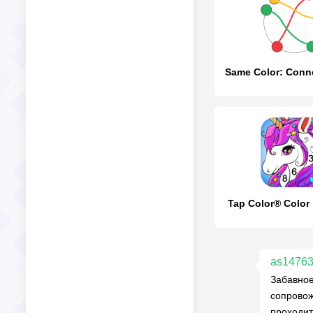
Tap Color® Color
as1476
Забавное
сопровож
проходит