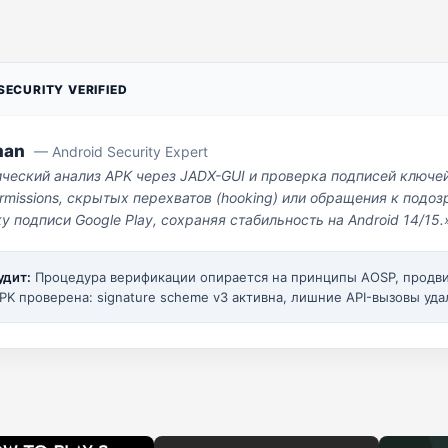
ECURITY VERIFIED
man
— Android Security Expert
ический анализ APK через JADX-GUI и проверка подписей ключе
missions, скрытых перехватов (hooking) или обращения к под
у подписи Google Play, сохраняя стабильность на Android 14/15.
удит:
Процедура верификации опирается на принципы AOSP, прод
PK проверена: signature scheme v3 активна, лишние API-вызовы уда