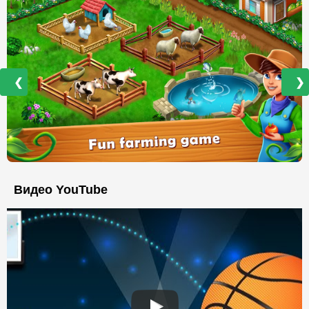
❮
❯
Видео YouTube