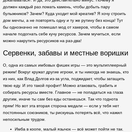
докапываться!. И да, это действительно минус. Почему я
должен каждый раз ломать камень, чтобы добыть пару
булыжников? Зачем? Куда уходит мой креатив? Я хочу строить
дом мечты, а не повторять одну и ту же рутину без конца! Тут
бы однозначно не помешал мод от хакеров, чтобы в самом
начале подогнать себе кучу ресурсов. Зачем мучиться, если
можно накрутить ресурсиков на раз-два!
Сервенки, забавы и местные воришки
О, одна из самых имбовых фишек игры — это мультиплеерный
режим! Вокруг кружат другие игроки, и ты никогда не знаешь, кто
из них, как Влад Долгов из-за угла, поджидает, чтобы затащить
твою еду. И это такой профит! Можно атаковать, грабить и
собирать ресурсы вместе. Главное — не попадаться на глаза
другим, иначе ты сам без еды останешься. Так что годнота
прям! Но вот эта вторая сторона медали — если у тебя нет
постоянных союзников, ты рискуешь потерять всё, что нажил
непосильным трудом.
Имба в коопе, малый язычок — всё может пойти не так.