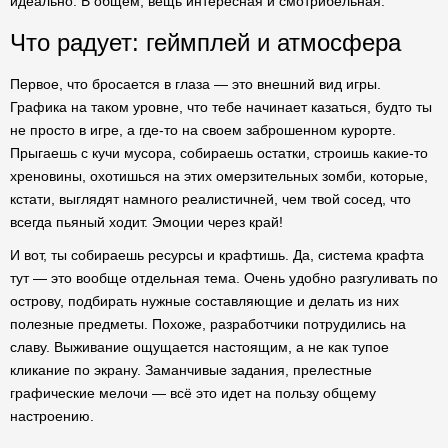
идеально. В общем, вещь интересная и смотрибельная.
Что радует: геймплей и атмосфера
Первое, что бросается в глаза — это внешний вид игры.
Графика на таком уровне, что тебе начинает казаться, будто ты
не просто в игре, а где-то на своем заброшенном курорте.
Прыгаешь с кучи мусора, собираешь остатки, строишь какие-то
хреновины, охотишься на этих омерзительных зомби, которые,
кстати, выглядят намного реалистичней, чем твой сосед, что
всегда пьяный ходит. Эмоции через край!
И вот, ты собираешь ресурсы и крафтишь. Да, система крафта
тут — это вообще отдельная тема. Очень удобно разгуливать по
острову, подбирать нужные составляющие и делать из них
полезные предметы. Похоже, разработчики потрудились на
славу. Выживание ощущается настоящим, а не как тупое
кликание по экрану. Заманчивые задания, прелестные
графические мелочи — всё это идет на пользу общему
настроению.