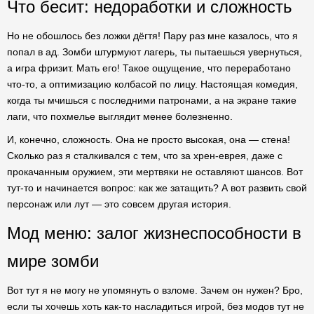
Что бесит: недоработки и сложность
Но не обошлось без ложки дёгтя! Пару раз мне казалось, что я
попал в ад. Зомби штурмуют лагерь, ты пытаешься увернуться,
а игра фризит. Мать его! Такое ощущение, что переработано
что-то, а оптимизацию колбасой по лицу. Настоящая комедия,
когда ты мчишься с последними патронами, а на экране такие
лаги, что похмелье выглядит менее болезненно.
И, конечно, сложность. Она не просто высокая, она — стена!
Сколько раз я сталкивался с тем, что за хрен-еврея, даже с
прокачанным оружием, эти мертвяки не оставляют шансов. Вот
тут-то и начинается вопрос: как же затащить? А вот развить свой
персонаж или лут — это совсем другая история.
Мод меню: залог жизнеспособности в
мире зомби
Вот тут я не могу не упомянуть о взломе. Зачем он нужен? Бро,
если ты хочешь хоть как-то насладиться игрой, без модов тут не