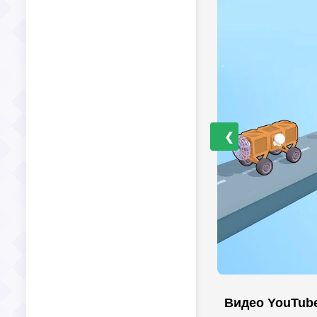
❮
Видео YouTub