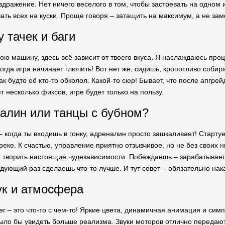
дражение. Нет ничего веселого в том, чтобы застревать на одном и
ать всех на куски. Проще говоря – затащить на максимум, а не зам
 тачек и баги
ою машину, здесь всё зависит от твоего вкуса. Я наслаждаюсь проц
ногда игра начинает глючить! Вот нет же, сидишь, кропотливо собира
ак будто её кто-то обколол. Какой-то сюр! Бывает, что после апгр
 несколько фиксов, игре будет только на пользу.
налин или танцы с бубном?
 когда ты входишь в гонку, адреналин просто зашкаливает! Стартует
треке. К счастью, управление приятно отзывчивое, но не без своих
е творить настоящие чудезависимости. Побеждаешь – зарабатываешь
едующий раз сделаешь что-то лучше. И тут совет – обязательно нак
ук и атмосфера
er – это что-то с чем-то! Яркие цвета, динамичная анимация и си
было бы увидеть больше реализма. Звуки моторов отлично передают