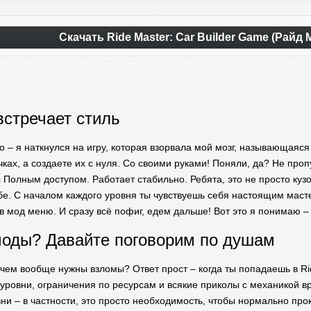
Скачать Ride Master: Car Builder Game (Райд
встречает стиль
ло – я наткнулся на игру, которая взорвала мой мозг, называющаяся
чках, а создаете их с нуля. Со своими руками! Поняли, да? Не про
с Полным доступом. Работает стабильно. Ребята, это не просто куз
бе. С началом каждого уровня ты чувствуешь себя настоящим мастер
 в мод меню. И сразу всё пофиг, едем дальше! Вот это я понимаю 
оды? Давайте поговорим по душам
зачем вообще нужны взломы? Ответ прост – когда ты попадаешь в Ri
уровни, ограничения по ресурсам и всякие приколы с механикой вр
ни – в частности, это просто необходимость, чтобы нормально прок