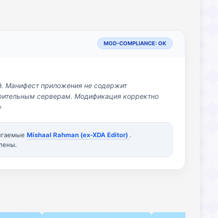
MOD-COMPLIANCE: OK
й. Манифест приложения не содержит
озрительным серверам. Модификация корректно
»
вигаемые
Mishaal Rahman (ex-XDA Editor)
.
лены.