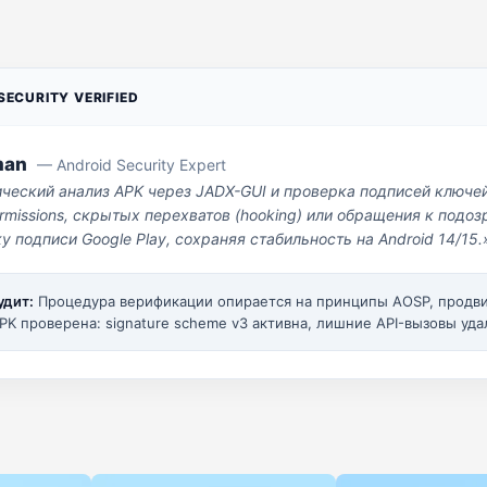
ECURITY VERIFIED
man
— Android Security Expert
ический анализ APK через JADX-GUI и проверка подписей ключе
missions, скрытых перехватов (hooking) или обращения к под
у подписи Google Play, сохраняя стабильность на Android 14/15.
удит:
Процедура верификации опирается на принципы AOSP, прод
PK проверена: signature scheme v3 активна, лишние API-вызовы уда