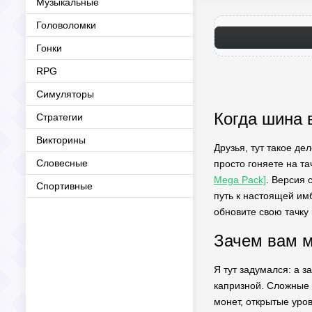
Музыкальные
Головоломки
Гонки
RPG
Симуляторы
Когда шина 
Стратегии
Викторины
Друзья, тут такое де
Словесные
просто гоняете на та
Mega Pack]
. Версия 
Спортивные
путь к настоящей им
обновите свою тачку
Зачем вам м
Я тут задумался: а 
капризной. Сложные 
монет, открытые уров