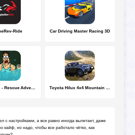
neRev-Ride
Car Driving Master Racing 3D
Breaker Fun - Rescue Adventure
Toyota Hilux 4x4 Mountain Ride
ел с настройками, а все равно иногда вылетает, даже
 кайф, но надо, чтобы все работало чётко, как
опчик?