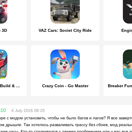
e 3D
VAZ Cars: Soviet City Ride
Engi
Theme Park Craft: Build & Ride
Crazy Coin - Go Master
310
6 July 2026 08:20
оре с модом установить, чтобы не было багов и лагов? Я все заверт
м дрышле. Так хотелось разваливать трассу без сбоев, мод реально
кие часы. Кто-то сталкивался с такими проблемами или у вас все т