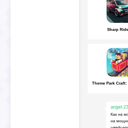
Sharp Rid
angel-2
Как на м
на мощно
швейцарс