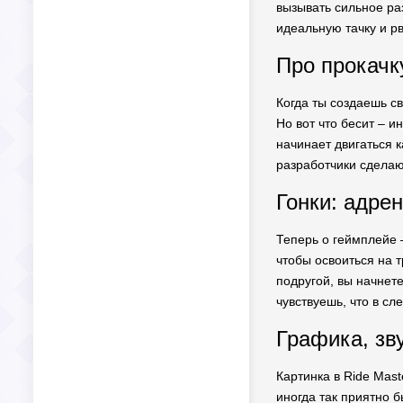
вызывать сильное раз
идеальную тачку и рв
Про прокачку
Когда ты создаешь св
Но вот что бесит – и
начинает двигаться к
разработчики сделают
Гонки: адре
Теперь о геймплейе –
чтобы освоиться на 
подругой, вы начнет
чувствуешь, что в сл
Графика, зв
Картинка в Ride Mast
иногда так приятно 