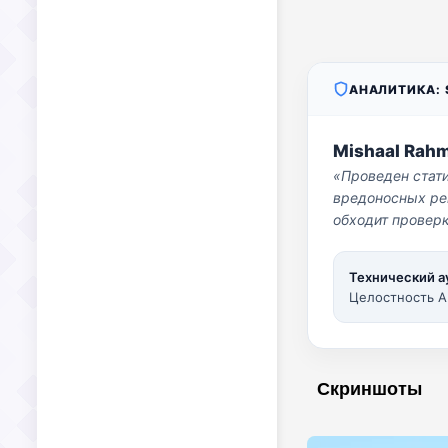
АНАЛИТИКА: S
Mishaal Rah
«Проведен стат
вредоносных per
обходит проверк
Технический а
Целостность A
Скриншоты