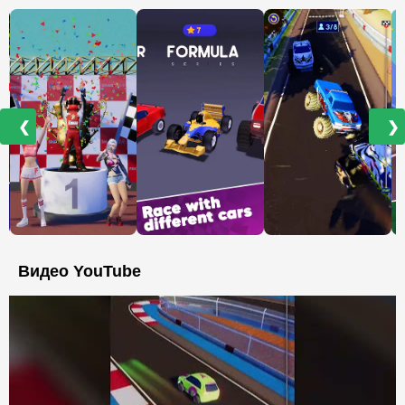
❮
❯
Видео YouTube