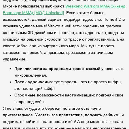
Многие пользователи выбирают
Weekend Warriors MMA (Уикенд
Воорьорс ММА) [МОД Unlocked]
. Если хотите больше
возможностей, данный вариант подойдет идеально. Но нет! Эта
игрушка удивила меня! Что-то в ней есть: зрелищная графика
со стильным 3D-дизайном и, конечно, этот адреналин, когда ты
мчишься на бешеной скорости по трассе с препятствиями, а на
хвосте кабальеро из виртуального мира. Мы тут не просто
катаемся по прямой, а прыгаем, врезаемся и затачиваем
управление!
Приключения за пределами трасс
: каждый уровень как
микровселенная.
Поток адреналина
: тут скорость - это не просто цифры,
это настоящий кайф!
Огромные возможности кастомизации
: подгоняй свое
ведро под себя.
Я не знаю, откуда это берется, но в игре есть нечто
притягательное. Умотать все препятствия, получать дабл-кэш и
поднимать рейтинг - настоящая имба! А еще моменты, когда я
врезался, и думал, что это конец — а нет, игра непросветленное