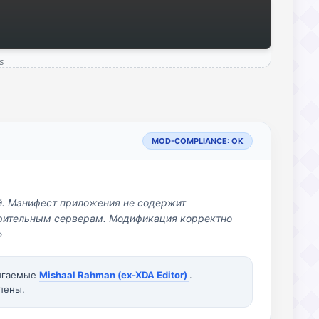
s
MOD-COMPLIANCE: OK
й. Манифест приложения не содержит
озрительным серверам. Модификация корректно
»
вигаемые
Mishaal Rahman (ex-XDA Editor)
.
лены.