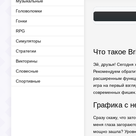
Музыкальные
Головоломки
Гонки
RPG
Симуляторы
Что такое Br
Стратегии
Викторины
Эй, друзья! Сегодня 
Словесные
Рекомендуем обрати
расширенным функцио
Спортивные
игра на первый взгля
современных фишек. 
Графика с н
Сразу скажу, что зат
меня глаза загораютс
мощно зашла? Уровни 