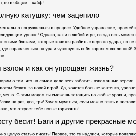
т, но в общем – кайф!
олную катушку: чем зацепило
оментально погружаешься в процесс. Удобное управление, простейш
едующем уровне! Однако, как и в любой игре, всегда есть моменты
есткими блоками, которые хочется разбить с первого удара, но нет
, где справляешься на ура и чувствуешь себя королем вселенной!
ре.
 взлом и как он упрощает жизнь?
орим о том, что на самом деле всех заботит - взломанные версии. Б
 потом бежать за новой игрой. Да, хочется больше контента, уров
д меню. С этим модом ты сможешь затащить на любые уровни, прока
блоки на раз, два, три! Зачем мучиться, если можно взять и поста
вни, что откроет тебе новые горизонты!
осту бесит! Баги и другие прекрасные 
жно целую статью писать! Первое, это те надписи, которые появля