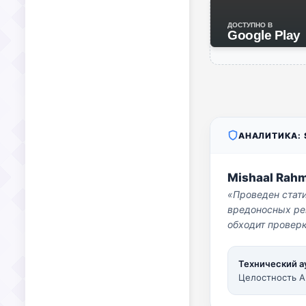
ДОСТУПНО В
Google Play
АНАЛИТИКА: S
Mishaal Rah
«Проведен стат
вредоносных per
обходит проверк
Технический а
Целостность A