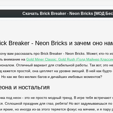
Скачать Brick Breaker - Neon Bricks [МОД Б
ick Breaker - Neon Bricks и зачем оно на
хочу вам рассказать про Brick Breaker - Neon Bricks. Может, кто-то
ть внимание на
Gold Miner Classic: Gold Rush (Голд Майнер Класс
налом. Отличный вариант для стабильной работы. Так вот, это не
д кажется простой, она цепляет на уровне эмоций. В ней как будто
Но как же без мелких багов и дичайших имбовых моментов?
еона и ностальгия
очка под неон - это не просто модный тренд. В игре тебя встречают
я. Сплошной праздник для глаз, ребята! Но вот задумываешься по х
яркие, но иногда из-за этого теряется фокус на мячике, и я пару р