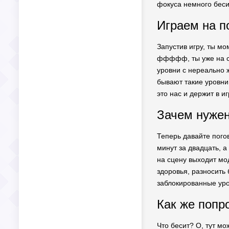
фокуса немного беси
Играем на п
Запустив игру, ты м
ффффф, ты уже на сл
уровни с нереально ж
бывают такие уровни
это нас и держит в иг
Зачем нужен
Теперь давайте погов
минут за двадцать, а
на сцену выходит мо
здоровья, разносить 
заблокированные уро
Как же попр
Что бесит? О, тут мо