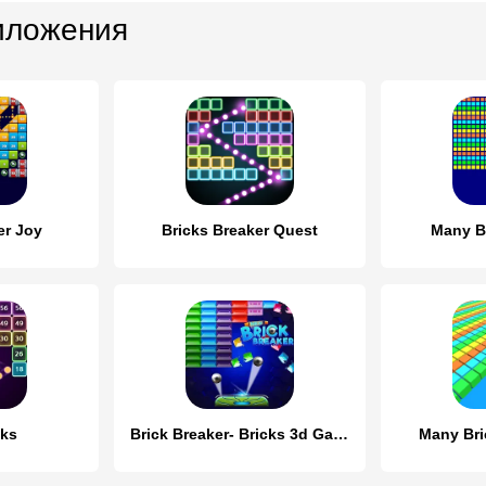
иложения
er Joy
Bricks Breaker Quest
Many B
cks
Brick Breaker- Bricks 3d Game
Many Bri