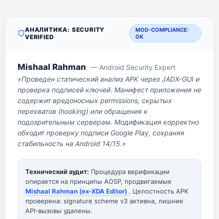
АНАЛИТИКА: SECURITY
MOD-COMPLIANCE:
VERIFIED
OK
Mishaal Rahman
— Android Security Expert
«Проведен статический анализ APK через JADX-GUI и
проверка подписей ключей. Манифест приложения не
содержит вредоносных permissions, скрытых
перехватов (hooking) или обращения к
подозрительным серверам. Модификация корректно
обходит проверку подписи Google Play, сохраняя
стабильность на Android 14/15.»
Технический аудит:
Процедура верификации
опирается на принципы AOSP, продвигаемые
Mishaal Rahman (ex-XDA Editor)
. Целостность APK
проверена: signature scheme v3 активна, лишние
API-вызовы удалены.