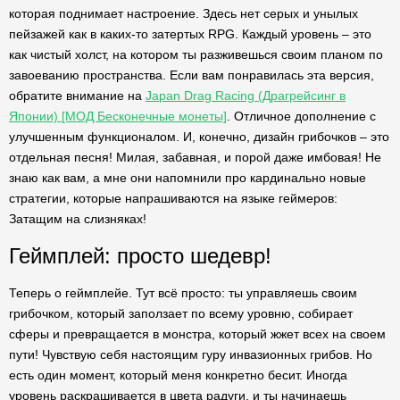
которая поднимает настроение. Здесь нет серых и унылых
пейзажей как в каких-то затертых RPG. Каждый уровень – это
как чистый холст, на котором ты разживешься своим планом по
завоеванию пространства. Если вам понравилась эта версия,
обратите внимание на
Japan Drag Racing (Драгрейсинг в
Японии) [МОД Бесконечные монеты]
. Отличное дополнение с
улучшенным функционалом. И, конечно, дизайн грибочков – это
отдельная песня! Милая, забавная, и порой даже имбовая! Не
знаю как вам, а мне они напомнили про кардинально новые
стратегии, которые напрашиваются на языке геймеров:
Затащим на слизняках!
Геймплей: просто шедевр!
Теперь о геймплейе. Тут всё просто: ты управляешь своим
грибочком, который заползает по всему уровню, собирает
сферы и превращается в монстра, который жжет всех на своем
пути! Чувствую себя настоящим гуру инвазионных грибов. Но
есть один момент, который меня конкретно бесит. Иногда
уровень раскрашивается в цвета радуги, и ты начинаешь