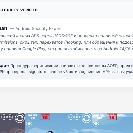
ECURITY VERIFIED
man
— Android Security Expert
ический анализ APK через JADX-GUI и проверка подписей ключе
missions, скрытых перехватов (hooking) или обращения к под
у подписи Google Play, сохраняя стабильность на Android 14/15.
удит:
Процедура верификации опирается на принципы AOSP, прод
PK проверена: signature scheme v3 активна, лишние API-вызовы уда