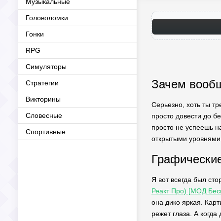
Музыкальные
Головоломки
Гонки
RPG
Симуляторы
Зачем вообщ
Стратегии
Викторины
Серьезно, хоть ты тр
Словесные
просто довести до бе
просто не успеешь н
Спортивные
открытыми уровнями 
Графические
Я вот всегда был сто
Реакт Про) [МОД Бес
она дико яркая. Карт
режет глаза. А когда