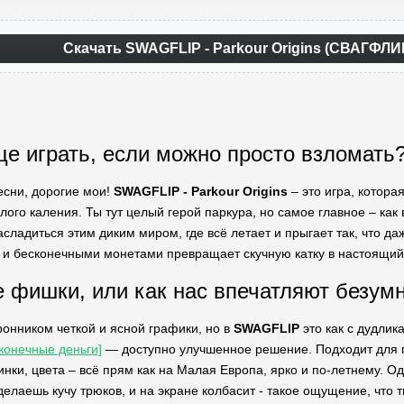
Скачать SWAGFLIP - Parkour Origins (СВАГФЛИ
е играть, если можно просто взломать
есни, дорогие мои!
SWAGFLIP - Parkour Origins
– это игра, котора
лого каления. Ты тут целый герой паркура, но самое главное – как 
асладиться этим диким миром, где всё летает и прыгает так, что д
и бесконечными монетами превращает скучную катку в настоящий 
 фишки, или как нас впечатляют безум
ронником четкой и ясной графики, но в
SWAGFLIP
это как с дудлик
конечные деньги]
— доступно улучшенное решение. Подходит для по
инки, цвета – всё прям как на Малая Европа, ярко и по-летнему. Од
 делаешь кучу трюков, и на экране колбасит - такое ощущение, что