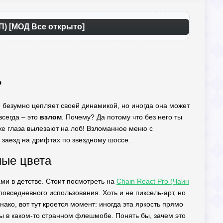
П) [МОД Все открыто]
?
я безумно цепляет своей динамикой, но иногда она может
всегда – это
взлом
. Почему? Да потому что без него ты
аже глаза вылезают на лоб! Взломанное меню с
заезд на дрифтах по звездному шоссе.
ные цвета
ами в детстве. Стоит посмотреть на
Chain React Pro (Чаин
вседневного использования. Хоть и не пиксель-арт, но
нако, вот тут кроется момент: иногда эта яркость прямо
 ты в каком-то странном флешмобе. Понять бы, зачем это