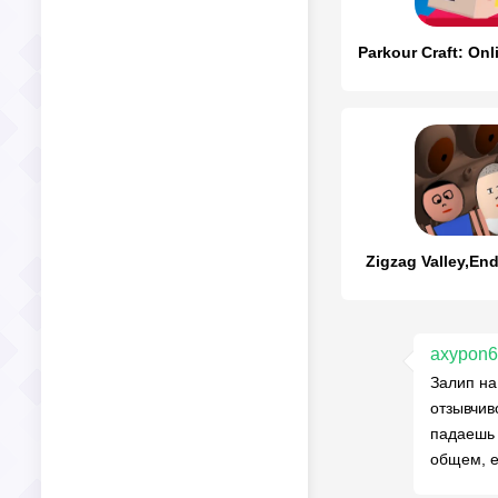
Zigzag Valley,En
axypon
Залип на
отзывчив
падаешь 
общем, е