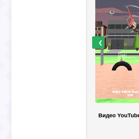
❮
Видео YouTub