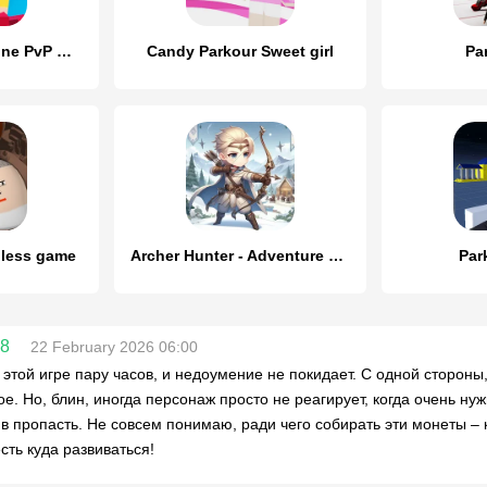
Parkour Craft: Online PvP Game
Candy Parkour Sweet girl
Pa
dless game
Archer Hunter - Adventure Game
Par
68
22 February 2026 06:00
 этой игре пару часов, и недоумение не покидает. С одной стороны
ое. Но, блин, иногда персонаж просто не реагирует, когда очень ну
в пропасть. Не совсем понимаю, ради чего собирать эти монеты – к
сть куда развиваться!