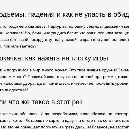
одъемы, падения и как не упасть в обид
то то, ради чего мы здесь. Паркур за половину секунды, движения 
ашкаливает! Но, блин, иногда дико бесит, что ваши попытки затащит
шься бить свой рекорд, и тут вдруг какой-то кран или джип появляет
о, прикалываетесь?”
качка: как нажать на глотку игры
и и погрузимся в мир
много монет
. Это твоё лучшее оружие! Заче
ионом монет? Прокачай своего чувака по полной программе, открой
же каналами двора. Да и, признаться, интереснее проходить уровн
го пьедестала!
и что же такое в этот раз
в здесь не обошлось. И да, разработчики, я вас обожаю, но некото
как ты хотел. Летаешь по карте, и вдруг ни с того ни с сего налета
Но это не помешает погонять и играть дальше! Главное, не застрят