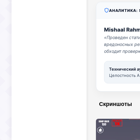
АНАЛИТИКА: S
Mishaal Rah
«Проведен стат
вредоносных per
обходит проверк
Технический а
Целостность A
Скриншоты