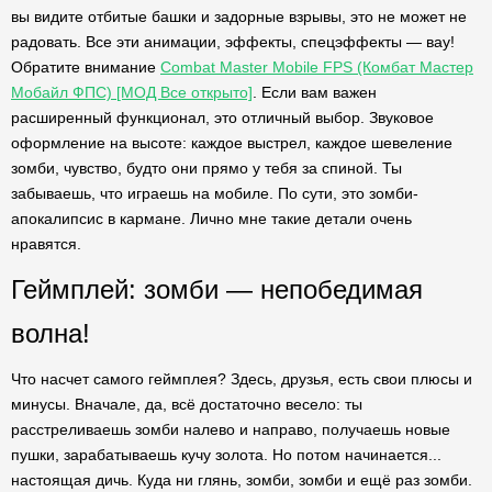
вы видите отбитые башки и задорные взрывы, это не может не
радовать. Все эти анимации, эффекты, спецэффекты — вау!
Обратите внимание
Combat Master Mobile FPS (Комбат Мастер
Мобайл ФПС) [МОД Все открыто]
. Если вам важен
расширенный функционал, это отличный выбор. Звуковое
оформление на высоте: каждое выстрел, каждое шевеление
зомби, чувство, будто они прямо у тебя за спиной. Ты
забываешь, что играешь на мобиле. По сути, это зомби-
апокалипсис в кармане. Лично мне такие детали очень
нравятся.
Геймплей: зомби — непобедимая
волна!
Что насчет самого геймплея? Здесь, друзья, есть свои плюсы и
минусы. Вначале, да, всё достаточно весело: ты
расстреливаешь зомби налево и направо, получаешь новые
пушки, зарабатываешь кучу золота. Но потом начинается...
настоящая дичь. Куда ни глянь, зомби, зомби и ещё раз зомби.