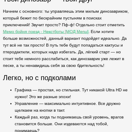
Начнем с основного: ты управляешь этим милым динозавриком,
который бежит по бескрайним пустыням в поисках
приключений! Звучит просто? Пф-ф! Отдельно стоит отметить
Мемо бойня поезд - Некстботы [МОД Menu]
. Если хотите
больше возможностей, данный вариант подойдет идеально. Да
тут всё не так просто! В путь тебе будут попадаться кактусы и
птеродактили, которых надо избегать. Да, лёгкий старт — но
стоит тебе немного расслабиться, как динозаврик уже лежит в
песке, а ты ненавидишь себя за свою бдительность!
Легко, но с подколами
Графика — простая, но стильная. Тут никакой Ultra HD не
нужно! Это же разные эпохи!
Управление — максимально интуитивное. Все дружно
щелкаем на кнопки в такт.
Каждый раз, когда ты поднимаешь свой уровень, врагов
становится больше. Они издеваются над тобой,
понимаешь?