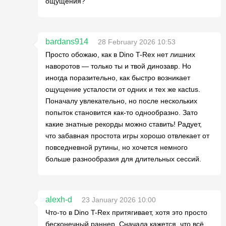
ощущения?
bardans914
28 February 2026 10:53
Просто обожаю, как в Dino T-Rex нет лишних
наворотов — только ты и твой динозавр. Но
иногда поразительно, как быстро возникает
ощущение усталости от одних и тех же кactus.
Поначалу увлекательно, но после нескольких
попыток становится как-то однообразно. Зато
какие знатные рекорды можно ставить! Радует,
что забавная простота игры хорошо отвлекает от
повседневной рутины, но хочется немного
больше разнообразия для длительных сессий.
alexh-d
23 January 2026 10:00
Что-то в Dino T-Rex притягивает, хотя это просто
бесконечный раннер. Сначала кажется, что всё