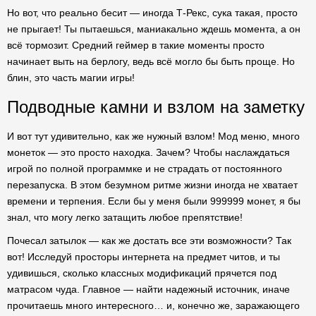
Но вот, что реально бесит — иногда Т-Рекс, сука такая, просто
не прыгает! Ты пытаешься, маниакально ждешь момента, а он
всё тормозит. Средний геймер в такие моменты просто
начинает выть на берлогу, ведь всё могло бы быть проще. Но
блин, это часть магии игры!
Подводные камни и взлом на заметку
И вот тут удивительно, как же нужный взлом! Мод меню, много
монеток — это просто находка. Зачем? Чтобы наслаждаться
игрой по полной программке и не страдать от постоянного
перезапуска. В этом безумном ритме жизни иногда не хватает
времени и терпения. Если бы у меня были 999999 монет, я бы
знал, что могу легко затащить любое препятствие!
Почесал затылок — как же достать все эти возможности? Так
вот! Исследуй просторы интернета на предмет читов, и ты
удивишься, сколько классных модификаций прячется под
матрасом чуда. Главное — найти надежный источник, иначе
прочитаешь много интересного… и, конечно же, заражающего