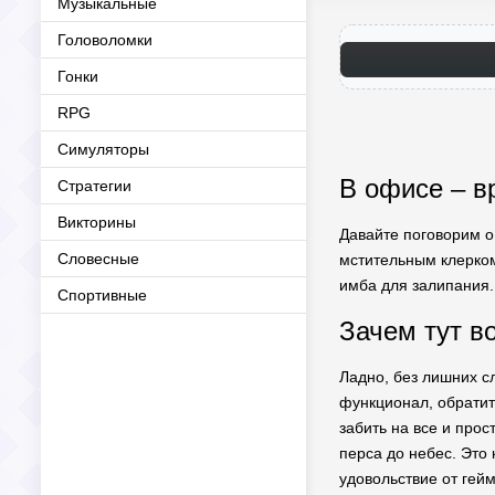
Музыкальные
Головоломки
Гонки
RPG
Симуляторы
В офисе – в
Стратегии
Викторины
Давайте поговорим о 
Словесные
мстительным клерком
имба для залипания. 
Спортивные
Зачем тут в
Ладно, без лишних сл
функционал, обрати
забить на все и про
перса до небес. Это 
удовольствие от гей