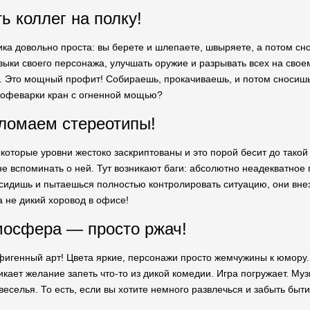
ь коллег на полку!
ка довольно проста: вы берете и шлепаете, швыряете, а потом сно
выки своего персонажа, улучшать оружие и разрывать всех на свое
 Это мощный профит! Собираешь, прокачиваешь, и потом сносишь в
кофеварки кран с огненной мощью?
 ломаем стереотипы!
которые уровни жестоко заскриптованы и это порой бесит до такой с
е вспоминать о ней. Тут возникают баги: абсолютно неадекватное п
ы сидишь и пытаешься полностью контролировать ситуацию, они внез
а не дикий хоровод в офисе!
мосфера — просто ржач!
фигенный арт! Цвета яркие, персонажи просто жемчужины к юмору. К
никает желание запеть что-то из дикой комедии. Игра погружает. М
селья. То есть, если вы хотите немного развлечься и забыть быти