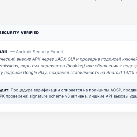
ECURITY VERIFIED
man
— Android Security Expert
ический анализ APK через JADX-GUI и проверка подписей ключе
missions, скрытых перехватов (hooking) или обращения к под
у подписи Google Play, сохраняя стабильность на Android 14/15.
удит:
Процедура верификации опирается на принципы AOSP, прод
PK проверена: signature scheme v3 активна, лишние API-вызовы уда