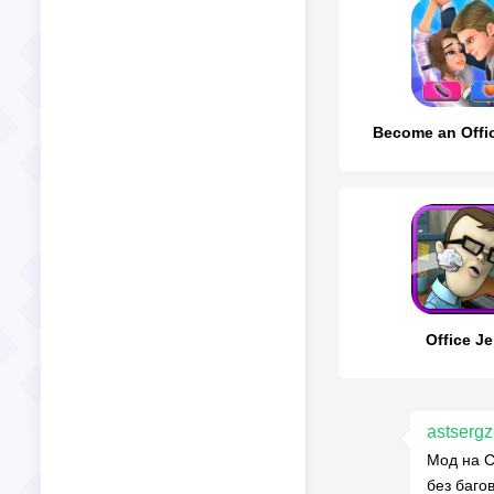
Become an Offi
Office Je
astserg
Мод на C
без багов