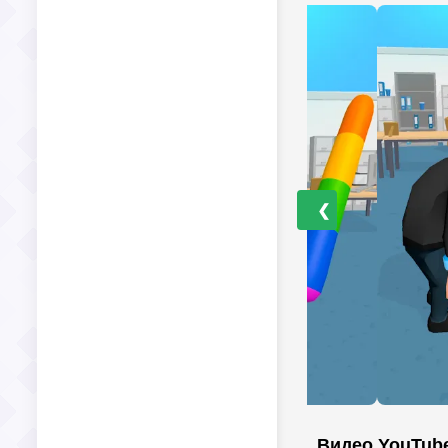
❮
Видео YouTub