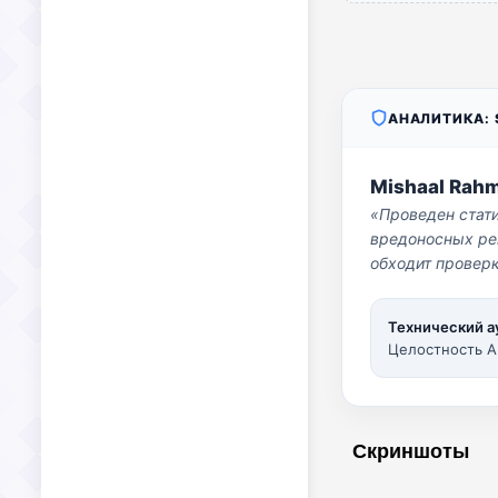
АНАЛИТИКА: S
Mishaal Rah
«Проведен стат
вредоносных per
обходит проверк
Технический а
Целостность A
Скриншоты