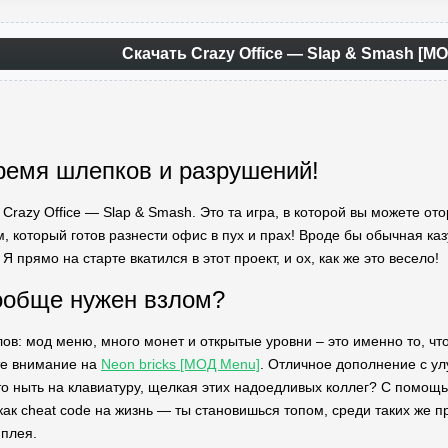
Скачать Crazy Office — Slap & Smash [М
ремя шлепков и разрушений!
Crazy Office — Slap & Smash. Это та игра, в которой вы можете от
, который готов разнести офис в пух и прах! Вроде бы обычная ка
Я прямо на старте вкатился в этот проект, и ох, как же это весело!
ообще нужен взлом?
ов: мод меню, много монет и открытые уровни – это именно то, чт
те внимание на
Neon bricks [МОД Menu]
. Отличное дополнение с у
сто ныть на клавиатуру, щелкая этих надоедливых коллег? С помощ
как cheat code на жизнь — ты становишься топом, среди таких же 
мплея.