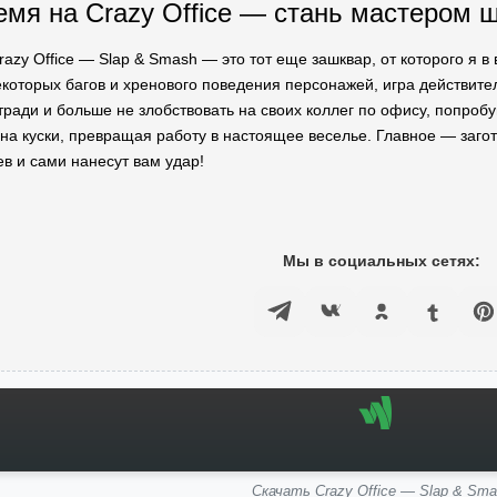
емя на Crazy Office — стань мастером 
Crazy Office — Slap & Smash — это тот еще зашквар, от которого я в
екоторых багов и хренового поведения персонажей, игра действит
тради и больше не злобствовать на своих коллег по офису, попробу
на куски, превращая работу в настоящее веселье. Главное — загото
ев и сами нанесут вам удар!
Мы в социальных сетях:
Скачать Crazy Office — Slap & Sm