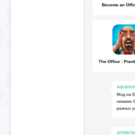
Become an Offi
The Office : Pran
aquariu
Мод на E
никаких 
разных у
amster