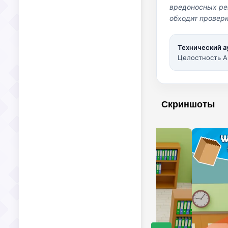
вредоносных per
обходит проверк
Технический а
Целостность A
Скриншоты