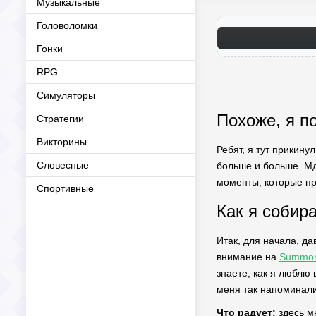
Музыкальные
Головоломки
Гонки
RPG
Симуляторы
Похоже, я п
Стратегии
Викторины
Ребят, я тут прикину
Словесные
больше и больше. Мда
моменты, которые про
Спортивные
Как я собир
Итак, для начала, д
внимание на
Summon
знаете, как я люблю
меня так напоминали
Что радует:
здесь мн