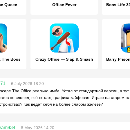
ce Queen
Office Fever
k The Boss
Crazy Office — Slap & Smash
s71
6 July 2026 18:20
scape The Office реально имба! Устал от стандартной версии, а тут
багов не словил, всё летает, графика кайфовая. Играю на старом пл
стройствах? Как ведёт себя на более слабом железе?
seam934
8 May 2026 14:20