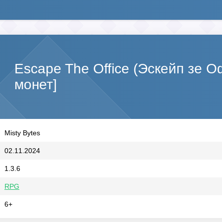
Escape The Office (Эскейп зе 
монет]
Misty Bytes
02.11.2024
1.3.6
RPG
6+