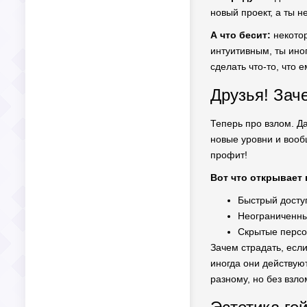
новый проект, а ты н
А что бесит:
некотор
интуитивным, ты ино
сделать что-то, что 
Друзья! Зач
Теперь про взлом. Да
новые уровни и вообщ
профит!
Вот что открывает 
Быстрый досту
Неограниченны
Скрытые персон
Зачем страдать, если
иногда они действуют
разному, но без взло