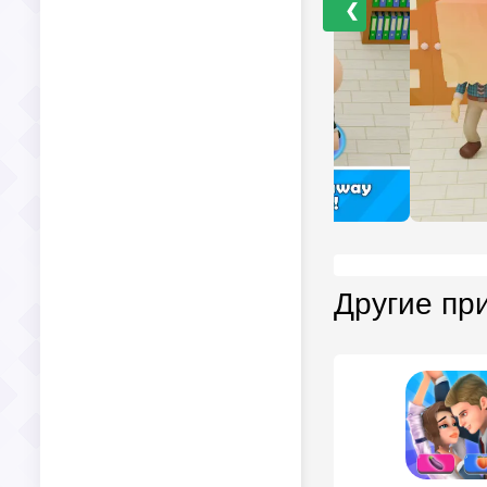
❮
Другие пр