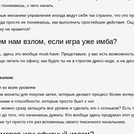
е понимаешь, с чего начать.
ые механики управления иногда ведут себя так странно, что это пр
гда просто не понимаешь, как выполнить простейшие действия. Ощ
ему не нравится!
ем нам взлом, если игра уже имба?
, здесь это вообще must-have. Представьте, у вас есть возможност
е летать по офису, как будто ты не в строгом дресс-коде, а на д
взлом:
п ко всем уровням
е монеты для покупки затеи, которые делают процесс более инте
ажи и способности, которые просто бьют с ног
 можно сразу затащить все уровни и сделать это с огоньком? Есть
 до того, что начинаешь думать: Кто вообще здесь продумал этот у
ма тут просто сто раз вспомнишь своего токсичного начальника.