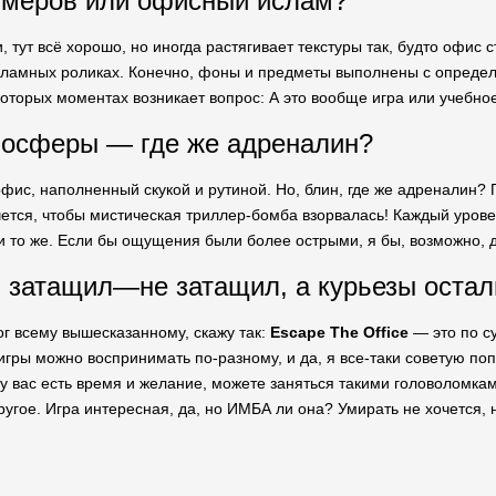
ймеров или офисный ислам?
, тут всё хорошо, но иногда растягивает текстуры так, будто офис 
рекламных роликах. Конечно, фоны и предметы выполнены с опреде
которых моментах возникает вопрос: А это вообще игра или учебн
мосферы — где же адреналин?
фис, наполненный скукой и рутиной. Но, блин, где же адреналин? П
очется, чтобы мистическая триллер-бомба взорвалась! Каждый уров
и то же. Если бы ощущения были более острыми, я бы, возможно, д
 затащил—не затащил, а курьезы остал
ог всему вышесказанному, скажу так:
Escape The Office
— это по су
игры можно воспринимать по-разному, и да, я все-таки советую поп
 у вас есть время и желание, можете заняться такими головоломка
 другое. Игра интересная, да, но ИМБА ли она? Умирать не хочется