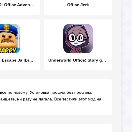
Boss Life 3D: Office Adventure
Office Jerk
Barry Prison Escape JailBreak
Underworld Office: Story game
 всё по новому. Установка прошла без проблем,
аншете, ни разу не лагала. Все тестили этот мод на