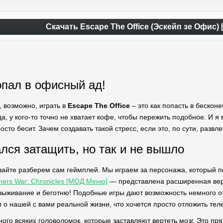
Скачать Escape The Office (Эскейп зе Офис)
опал в офисный ад!
л, возможно, играть в
Escape The Office
– это как попасть в бескон
, у кого-то точно не хватает кофе, чтобы пережить подобное. И я 
сто бесит. Зачем создавать такой стресс, если это, по сути, развл
ался затащить, но так и не вышло
авайте разберем сам геймплей. Мы играем за персонажа, который 
ers War: Chronicles [МОД Меню]
— представлена расширенная верс
 выживание и беготню! Подобные игры дают возможность немного от
 о нашей с вами реальной жизни, что хочется просто отложить тел
ого всяких головоломок, которые заставляют вертеть мозг. Это пр