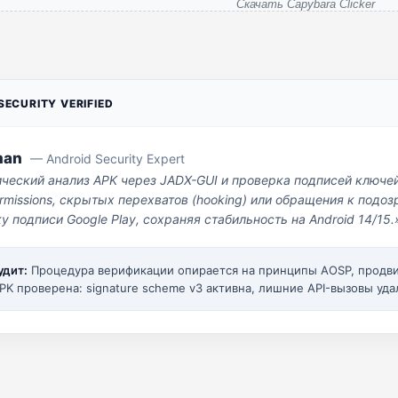
Скачать Capybara Clicker
ECURITY VERIFIED
man
— Android Security Expert
ический анализ APK через JADX-GUI и проверка подписей ключе
missions, скрытых перехватов (hooking) или обращения к под
у подписи Google Play, сохраняя стабильность на Android 14/15.
удит:
Процедура верификации опирается на принципы AOSP, прод
PK проверена: signature scheme v3 активна, лишние API-вызовы уда