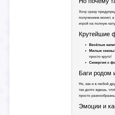
Но почему т
Хочу сразу предупред
получением монет, а
игрой на полную кат
Крутейшие ф
Весёлые капи
Милые скины
просто круто!
Синергия с ф
Баги родом 
Но, как и в любой др
так долго ждешь, что
просто разнообразны
Эмоции и ка