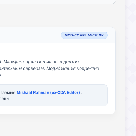
MOD-COMPLIANCE: OK
й. Манифест приложения не содержит
озрительным серверам. Модификация корректно
»
вигаемые
Mishaal Rahman (ex-XDA Editor)
.
лены.