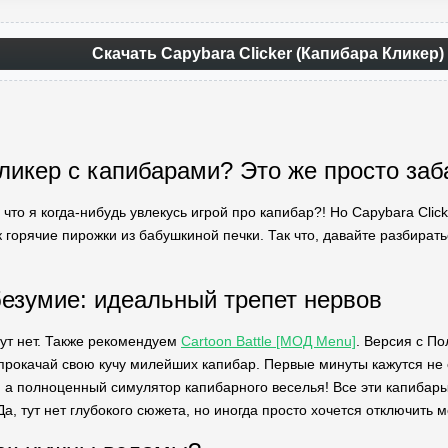
Скачать Capybara Clicker (Капибара Кликер)
ликер с капибарами? Это же просто заб
 что я когда-нибудь увлекусь игрой про капибар?! Но Capybara Clic
ак горячие пирожки из бабушкиной печки. Так что, давайте разбиратьс
безумие: идеальный трепет нервов
тут нет. Также рекомендуем
Cartoon Battle [МОД Menu]
. Версия с П
 прокачай свою кучу милейших капибар. Первые минуты кажутся н
р, а полноценный симулятор капибарного веселья! Все эти капибар
Да, тут нет глубокого сюжета, но иногда просто хочется отключить м