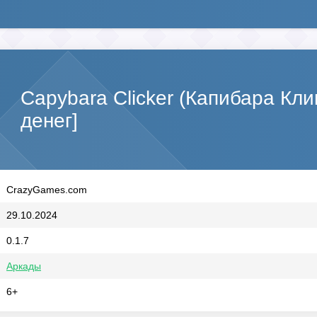
Capybara Clicker (Капибара Кл
денег]
CrazyGames.com
29.10.2024
0.1.7
Аркады
6+