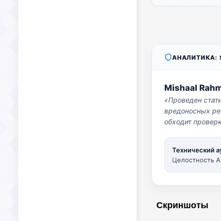
АНАЛИТИКА: S
Mishaal Rah
«Проведен стат
вредоносных per
обходит проверк
Технический а
Целостность A
Скриншоты