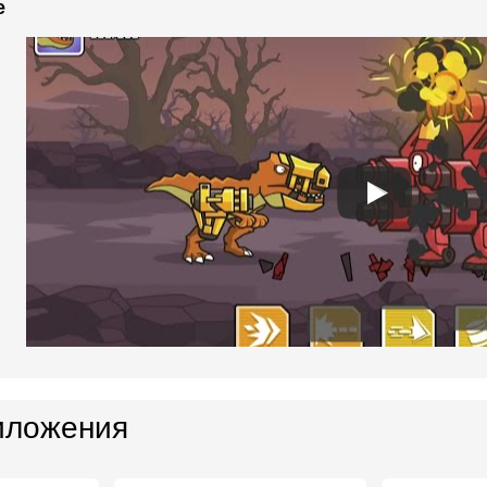
e
иложения