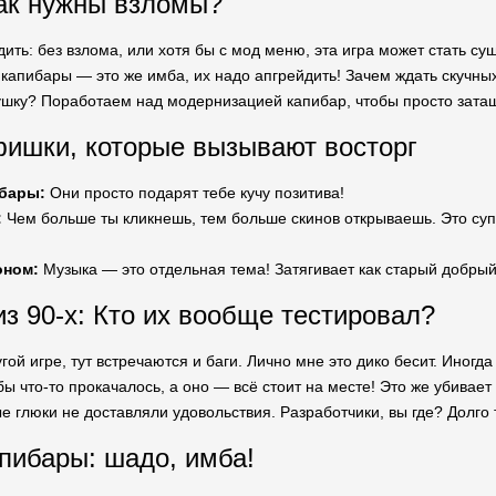
ак нужны взломы?
ить: без взлома, или хотя бы с мод меню, эта игра может стать с
 капибары — это же имба, их надо апгрейдить! Зачем ждать скучных
ушку? Поработаем над модернизацией капибар, чтобы просто затащ
ишки, которые вызывают восторг
бары:
Они просто подарят тебе кучу позитива!
:
Чем больше ты кликнешь, тем больше скинов открываешь. Это суп
оном:
Музыка — это отдельная тема! Затягивает как старый добрый 
из 90-х: Кто их вообще тестировал?
угой игре, тут встречаются и баги. Лично мне это дико бесит. Иногд
бы что-то прокачалось, а оно — всё стоит на месте! Это же убивает
е глюки не доставляли удовольствия. Разработчики, вы где? Долго
пибары: шадо, имба!