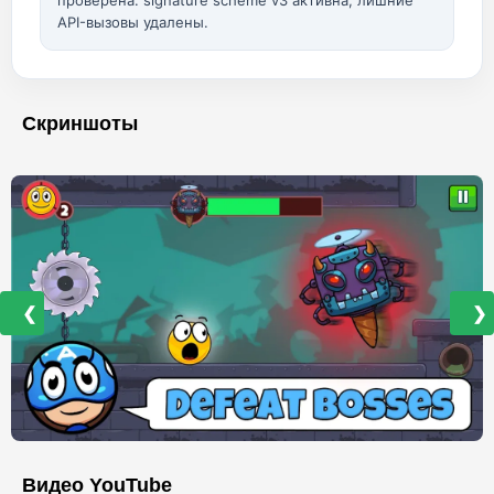
проверена: signature scheme v3 активна, лишние
API-вызовы удалены.
Скриншоты
❮
❯
Видео YouTube