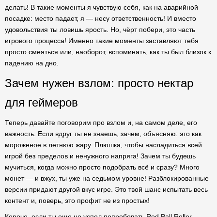
делать! В такие моменты я чувствую себя, как на аварийной
посадке: место падает, я — несу ответственность! И вместо
удовольствия ты ловишь ярость. Но, чёрт побери, это часть
игрового процесса! Именно такие моменты заставляют тебя
просто смеяться или, наоборот, вспоминать, как ты был близок к
падению на дно.
Зачем нужен взлом: просто нектар
для геймеров
Теперь давайте поговорим про взлом и, на самом деле, его
важность. Если вдруг ты не знаешь, зачем, объясняю: это как
мороженое в летнюю жару. Плюшка, чтобы насладиться всей
игрой без пределов и ненужного напряга! Зачем ты будешь
мучиться, когда можно просто подобрать всё и сразу? Много
монет — и вжух, ты уже на седьмом уровне! Разблокированные
версии придают другой вкус игре. Это твой шанс испытать весь
контент и, поверь, это профит не из простых!
Короче, если ты еще не успел попробовать Red Ball Roller —