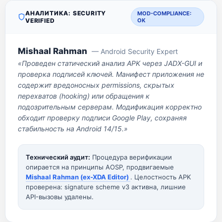
АНАЛИТИКА: SECURITY
MOD-COMPLIANCE:
VERIFIED
OK
Mishaal Rahman
— Android Security Expert
«Проведен статический анализ APK через JADX-GUI и
проверка подписей ключей. Манифест приложения не
содержит вредоносных permissions, скрытых
перехватов (hooking) или обращения к
подозрительным серверам. Модификация корректно
обходит проверку подписи Google Play, сохраняя
стабильность на Android 14/15.»
Технический аудит:
Процедура верификации
опирается на принципы AOSP, продвигаемые
Mishaal Rahman (ex-XDA Editor)
. Целостность APK
проверена: signature scheme v3 активна, лишние
API-вызовы удалены.