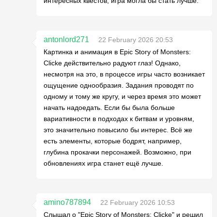
интересных квестов, игра могла бы стать лучше.
antonlord271
22 February 2026 20:53
Картинка и анимация в Epic Story of Monsters:
Clicke действительно радуют глаз! Однако,
несмотря на это, в процессе игры часто возникает
ощущение однообразия. Задания проводят по
одному и тому же кругу, и через время это может
начать надоедать. Если бы была больше
вариативности в подходах к битвам и уровням,
это значительно повысило бы интерес. Всё же
есть элементы, которые бодрят, например,
глубина прокачки персонажей. Возможно, при
обновлениях игра станет ещё лучше.
amino787894
22 February 2026 10:53
Слышал о "Epic Story of Monsters: Clicke" и решил