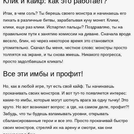
Клик и кайф: как это работает?
Итак, в чем соль? Ты берешь своего монстра и начинаешь его
пихать в различные битвы, зарабатывая кучу монет. Клики,
клики, еще раз клики. Испартил пальцы? Поздравляю, ты на
правильном пути к занятию комиссии на диване. Сначала вроде
весело, блин, но через некоторое время это становится
утомительно. Скачал бы меня, честное слово: монстры просто
толпятся на экране, и ты снова жмешь. Никакого прогресса,
просто задолбаешься кликать!
Все эти имбы и профит!
Но, как в любой игре, тут есть свой кайф. Ты начинаешь
прокачивать своих монстров. И вот тут-то появляется интерес:
какие-то имбы, которые могут шотнуть врага за одну тычку! Это
круто. Но вот возникает вопрос: а где, на самом деле, профит?!
Забудь, что ты будешь взламывать уровни, открывать
сбалансированные герои и все это. Просто прокачивай быстро
своих монстров, стреляй их на арену и смотри, как они