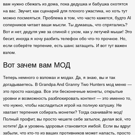
вам нужно сбежать из дома, пока дедушка и бабушка охотятся
на вас. Звучит, как сценарий для плохого ужастика, но хоть тут
можно посмеяться. Проблема в том, что часто кажется, будто AI
соперников читает ваши мысли. Ты думаешь, что спрятались?
Вот и нет, дедуля уже за спиной с ухом, как у летучей мыши! Это
бесит, иногда я хочу разбить телефон обо что-то прочное. Но,
если соберёте терпение, есть шанс затащить. И вот тут важен
взлом.
Вот зачем вам МОД
Теперь немного о взломах и модах. Да, я знаю, вы и так
догадываетесь. В Grandpa And Granny Two Hunters мод меню —
это просто находка. Все эти бесконечные монеты, открытые
уровни и возможность разблокировать контент — это именно то,
что нужно, чтобы насладиться игрой на полную катушку. Не
хватает терпения собирать монетки? Тогда скачивайте мод!
Полный профит, вы просто чешете себе затылок, делая всё, что
хотите! Да и уровень здоровья становится имбой. Если вы вдруг
забыли, что кто-то из ваших противников может напасть, просто