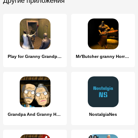
Другие приложения
Play for Granny Grandpa Part 4
Mr'Butcher granny Horror House
Grandpa And Granny Home Escape
NostalgiaNes