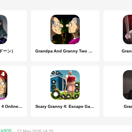
ンドーン）
Grandpa And Granny Two Hunters
Gran
Grandpa & Granny 4 Online Game
Scary Granny 4: Escape Games
Gra
eck809
27 May 2026 14:20