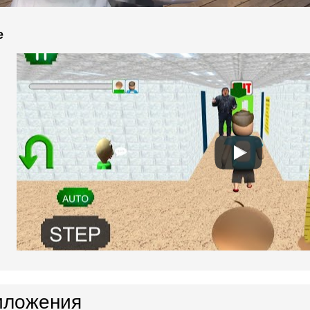
e
иложения