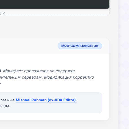
t 4
MOD-COMPLIANCE: OK
й. Манифест приложения не содержит
озрительным серверам. Модификация корректно
»
вигаемые
Mishaal Rahman (ex-XDA Editor)
.
лены.