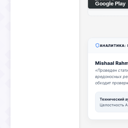
Google Play
АНАЛИТИКА: S
Mishaal Rah
«Проведен стат
вредоносных per
обходит проверк
Технический а
Целостность A