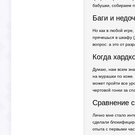
бабушки, собираем п
Баги и недо
Но как в любой игре,
прячешься в шкафу (д
вопрос: а это от раз
Когда хардк
Думаю, нам всем зна
на мурашки по коже.
может пройти все ур
чертовой гонки за сп
Сравнение с
Лично мне стало инте
сделали блокифициро
опыта с первыми част