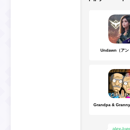
Undawn（ア
alex-lu