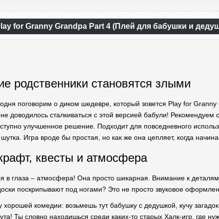
lay for Granny Grandpa Part 4 (Плей для бабушки и дед
ие родственники становятся злыми
одня поговорим о диком шедевре, который зовется Play for Granny
 не доводилось сталкиваться с этой версией бабули! Рекомендуем
тупно улучшенное решение. Подходит для повседневного использов
 шутка. Игра вроде бы простая, но как же она цепляет, когда начин
 крафт, квесты и атмосфера
ся в глаза – атмосфера! Она просто шикарная. Внимание к деталя
доски поскрипывают под ногами? Это не просто звуковое оформлен
у хорошей комедии: возьмешь тут бабушку с дедушкой, кучу загадо
ута! Ты словно находишься среди каких-то старых Халк-игр, где н