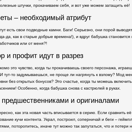
олезные штучки, прокачиваем себя, и вот уже можем затащить её!
четы – необходимый атрибут
 тут есть свои подводные камни. Баги! Серьезно, они порой выводя
а-да, как в старые добрые времена!), и вдруг бабушка становится 
работчиков или от меня?!
ор и профит идут в разрез
комо это чувство, когда ты прокачиваешь своего персонажа, играеш
 И тут-то задумываешься, не проще ли нагрянуть к взлому? Мод м
овни без открытых бонусов? Это счастье, когда ты можешь включить
асением! Особенно, когда бабушка снова с кастрюлей в руках.
 предшественниками и оригиналами
ресно, как эта новая часть вписывается в серию. Если сравнить е
вание кучи контента. Украл, построил, соперничай и беги – геймп
ями, поторопитесь, иначе тут можно так запутаться, что и потери н