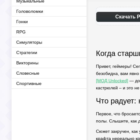
Музыкальные
Головоломки
Скачать P
Гонки
RPG
Симуляторы
Когда старш
Стратегии
Викторины
Привет, геймеры! Сег
Словесные
безобидна, вам явно
[МОД Unlocked]
— дос
Спортивные
кастрюлей – и это не
Что радует:
Первое, что бросает
полы. Слышите, как 
Сюжет закручен, как 
крафта нереально кр