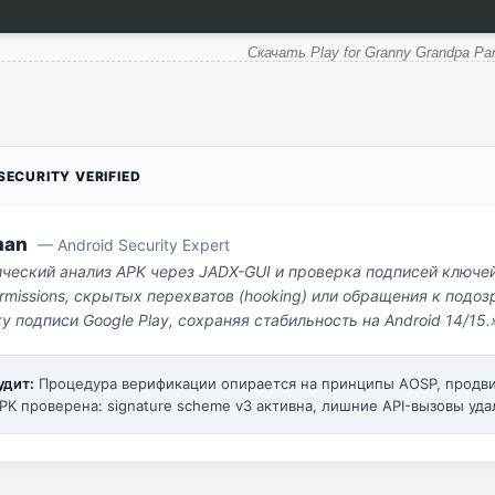
Скачать Play for Granny Grandpa Par
ECURITY VERIFIED
man
— Android Security Expert
ический анализ APK через JADX-GUI и проверка подписей ключе
missions, скрытых перехватов (hooking) или обращения к под
у подписи Google Play, сохраняя стабильность на Android 14/15.
удит:
Процедура верификации опирается на принципы AOSP, прод
PK проверена: signature scheme v3 активна, лишние API-вызовы уда