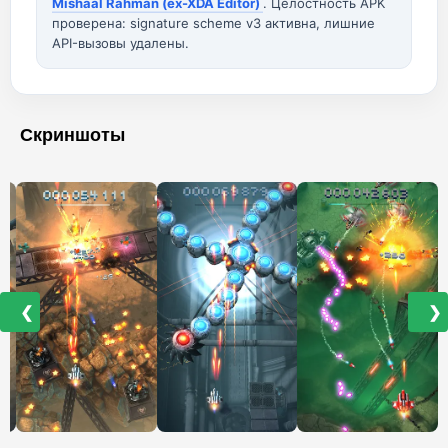
Mishaal Rahman (ex-XDA Editor)
. Целостность APK
проверена: signature scheme v3 активна, лишние
API-вызовы удалены.
Скриншоты
❮
❯