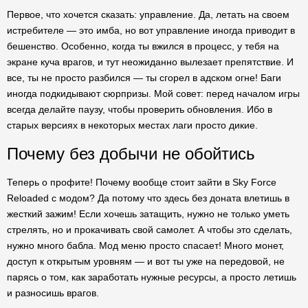
Первое, что хочется сказать: управление. Да, летать на своем
истребителе — это имба, но вот управление иногда приводит в
бешенство. Особенно, когда ты вжился в процесс, у тебя на
экране куча врагов, и тут неожиданно вылезает препятствие. И
все, ты не просто разбился — ты сгорел в адском огне! Баги
иногда подкидывают сюрпризы. Мой совет: перед началом игры
всегда делайте паузу, чтобы проверить обновления. Ибо в
старых версиях в некоторых местах лаги просто дикие.
Почему без добычи не обойтись
Теперь о профите! Почему вообще стоит зайти в Sky Force
Reloaded с модом? Да потому что здесь без доната влетишь в
жесткий зажим! Если хочешь затащить, нужно не только уметь
стрелять, но и прокачивать свой самолет. А чтобы это сделать,
нужно много бабла. Мод меню просто спасает! Много монет,
доступ к открытым уровням — и вот ты уже на передовой, не
парясь о том, как заработать нужные ресурсы, а просто летишь
и разносишь врагов.