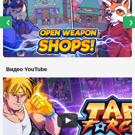
❮
❯
Видео YouTube