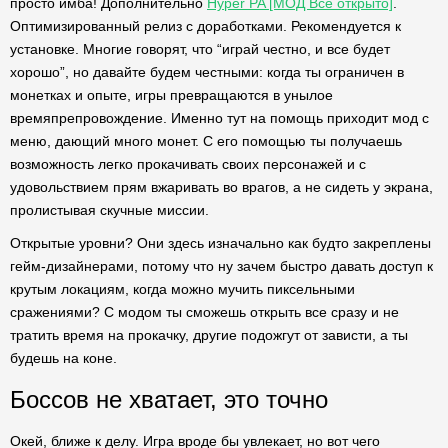
просто имба! Дополнительно
Hyper PA [МОД Все открыто]
.
Оптимизированный релиз с доработками. Рекомендуется к
установке. Многие говорят, что “играй честно, и все будет
хорошо”, но давайте будем честными: когда ты ограничен в
монетках и опыте, игры превращаются в унылое
времяпрепровождение. Именно тут на помощь приходит мод с
меню, дающий много монет. С его помощью ты получаешь
возможность легко прокачивать своих персонажей и с
удовольствием прям вжаривать во врагов, а не сидеть у экрана,
пролистывая скучные миссии.
Открытые уровни? Они здесь изначально как будто закреплены
гейм-дизайнерами, потому что ну зачем быстро давать доступ к
крутым локациям, когда можно мучить пиксельными
сражениями? С модом ты сможешь открыть все сразу и не
тратить время на прокачку, другие подожгут от зависти, а ты
будешь на коне.
Боссов не хватает, это точно
Окей, ближе к делу. Игра вроде бы увлекает, но вот чего