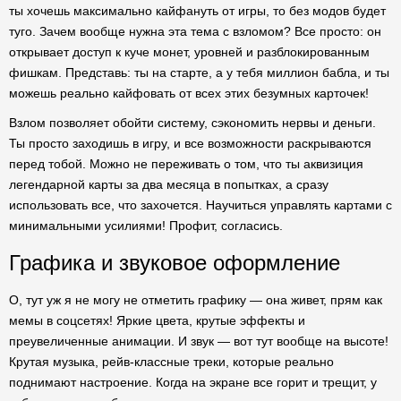
ты хочешь максимально кайфануть от игры, то без модов будет
туго. Зачем вообще нужна эта тема с взломом? Все просто: он
открывает доступ к куче монет, уровней и разблокированным
фишкам. Представь: ты на старте, а у тебя миллион бабла, и ты
можешь реально кайфовать от всех этих безумных карточек!
Взлом позволяет обойти систему, сэкономить нервы и деньги.
Ты просто заходишь в игру, и все возможности раскрываются
перед тобой. Можно не переживать о том, что ты аквизиция
легендарной карты за два месяца в попытках, а сразу
использовать все, что захочется. Научиться управлять картами с
минимальными усилиями! Профит, согласись.
Графика и звуковое оформление
О, тут уж я не могу не отметить графику — она живет, прям как
мемы в соцсетях! Яркие цвета, крутые эффекты и
преувеличенные анимации. И звук — вот тут вообще на высоте!
Крутая музыка, рейв-классные треки, которые реально
поднимают настроение. Когда на экране все горит и трещит, у