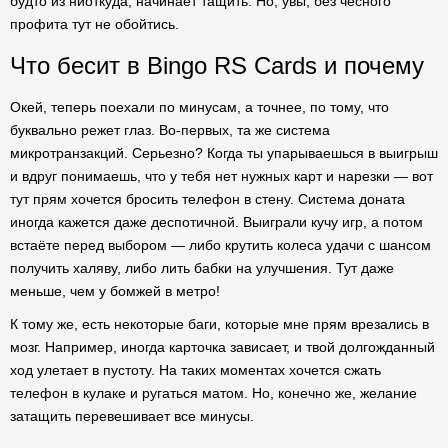
будто из ниоткуда, начинает тащить. Но, увы, без чесного
профита тут не обойтись.
Что бесит в Bingo RS Cards и почему
Окей, теперь поехали по минусам, а точнее, по тому, что
буквально режет глаз. Во-первых, та же система
микротранзакций. Серьезно? Когда ты упарываешься в выигрыш
и вдруг понимаешь, что у тебя нет нужных карт и нарезки — вот
тут прям хочется бросить телефон в стену. Система доната
иногда кажется даже деспотичной. Выиграли кучу игр, а потом
встаёте перед выбором — либо крутить колеса удачи с шансом
получить халяву, либо лить бабки на улучшения. Тут даже
меньше, чем у бомжей в метро!
К тому же, есть некоторые баги, которые мне прям врезались в
мозг. Например, иногда карточка зависает, и твой долгожданный
ход улетает в пустоту. На таких моментах хочется сжать
телефон в кулаке и ругаться матом. Но, конечно же, желание
затащить перевешивает все минусы.