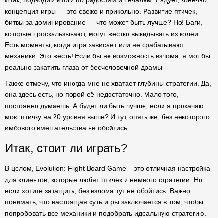
Итак, подводим итоги по радостям и печалям. Радует, конечно,
концепция игры — это свежо и прикольно. Развитие птичек,
битвы за доминирование — что может быть лучше? Но! Баги,
которые проскальзывают, могут жестко выкидывать из колеи.
Есть моменты, когда игра зависает или не срабатывают
механики. Это жесть! Если бы не возможность взлома, я мог бы
реально закатить глаза от бесчеловечной драмы.
Также отмечу, что иногда мне не хватает глубины стратегии. Да,
она здесь есть, но порой её недостаточно. Мало того,
постоянно думаешь: А будет ли быть лучше, если я прокачаю
мою птичку на 20 уровня выше? И тут, опять же, без некоторого
имбового вмешательства не обойтись.
Итак, стоит ли играть?
В целом, Evolution: Flight Board Game – это отличная настройка
для клиентов, которые любят птичек и немного стратегии. Но
если хотите затащить, без взлома тут не обойтись. Важно
понимать, что настоящая суть игры заключается в том, чтобы
попробовать все механики и подобрать идеальную стратегию.