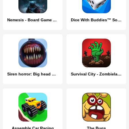
Nemesis - Board Game App
Dice With Buddies™ Social Game
Siren horror: Big head game 3d
Survival City - Zombieland
Assemble Car Racing
The Bugs