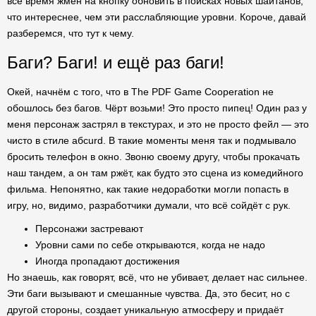
всё время жмён на кнопку обновить в поисках новых шайтанов,
что интереснее, чем эти расслабляющие уровни. Короче, давай
разберемся, что тут к чему.
Баги? Баги! и ещё раз баги!
Окей, начнём с того, что в The PDF Game Cooperation не
обошлось без багов. Чёрт возьми! Это просто пипец! Один раз у
меня персонаж застрял в текстурах, и это не просто фейл — это
чисто в стиле абсurd. В такие моменты меня так и подмывало
бросить телефон в окно. Звоню своему другу, чтобы прокачать
наш тандем, а он там ржёт, как будто это сцена из комедийного
фильма. Непонятно, как такие недоработки могли попасть в
игру, но, видимо, разработчики думали, что всё сойдёт с рук.
Персонажи застревают
Уровни сами по себе открываются, когда не надо
Иногда пропадают достижения
Но знаешь, как говорят, всё, что не убивает, делает нас сильнее.
Эти баги вызывают и смешанные чувства. Да, это бесит, но с
другой стороны, создает уникальную атмосферу и придаёт