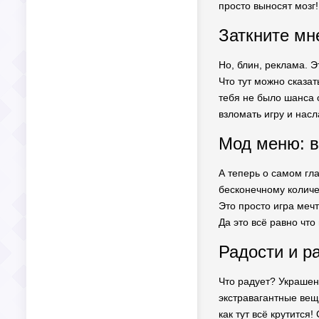
просто выносят мозг!
Заткните мн
Но, блин, реклама. Э
Что тут можно сказат
тебя не было шанса 
взломать игру и нас
Мод меню: в
А теперь о самом гла
бесконечному количес
Это просто игра меч
Да это всё равно что
Радости и р
Что радует? Украшени
экстравагантные вещи
как тут всё крутитс