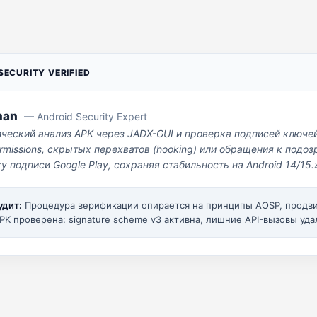
ECURITY VERIFIED
man
— Android Security Expert
ический анализ APK через JADX-GUI и проверка подписей ключе
missions, скрытых перехватов (hooking) или обращения к под
у подписи Google Play, сохраняя стабильность на Android 14/15.
удит:
Процедура верификации опирается на принципы AOSP, прод
PK проверена: signature scheme v3 активна, лишние API-вызовы уда