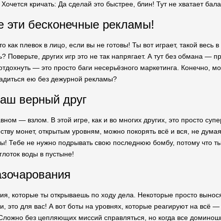
 Хочется кричать: Да сделай это быстрее, блин! Тут не хватает бал
е эти бесконечные рекламы!
то как плевок в лицо, если вы не готовы! Ты вот играет, такой весь
ь? Поверьте, других игр это не так напрягает. А тут без обмана — пр
отдохнуть — это просто баги несерьёзного маркетинга. Конечно, мо
ладиться ею без дежурной рекламы?
аш верный друг
вном — взлом. В этой игре, как и во многих других, это просто суп
тву монет, открытым уровням, можно покорять всё и вся, не думая
ты! Тебе не нужно подрывать свою последнюю бомбу, потому что ты
 глоток воды в пустыне!
азочарования
я, которые ты открываешь по ходу дела. Некоторые просто выносят
, это для вас! А вот боты на уровнях, которые реагируют на всё —
я! Сложно без цепляющих миссий справляться, но когда все доминош