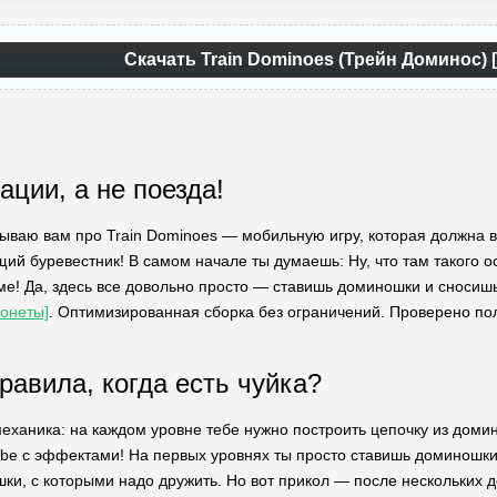
Скачать Train Dominoes (Трейн Доминос) 
ации, а не поезда!
азываю вам про Train Dominoes — мобильную игру, которая должна 
щий буревестник! В самом начале ты думаешь: Ну, что там такого 
е! Да, здесь все довольно просто — ставишь доминошки и сносиш
онеты]
. Оптимизированная сборка без ограничений. Проверено поль
равила, когда есть чуйка?
ханика: на каждом уровне тебе нужно построить цепочку из домино
ube с эффектами! На первых уровнях ты просто ставишь доминошки 
ки, с которыми надо дружить. Но вот прикол — после нескольких д