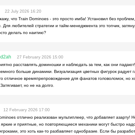
22 July 2026 16:20
скажу, что Train Dominoes - это просто имба! Установил без проблем,
. Для любителей стратегии и тайм-менеджмента это топчик, затянул
осто делать по наитию?
d2ah
27 February 2026 15:00
риятно расставлять доминошки и наблюдать за тем, как они падаю
немного больше динамики. Визуализация цветных фигурок радует г
то отличное времяпрепровождение для фанатов головоломок, но х
Затягивает, но не на долго.
12 February 2026 17:00
Dominoes отлично реализован мультиплеер, что добавляет азарту! Н
 яркие и приятные, но повторяющиеся механики могут быстро надо
игроками, это хоть как-то разбавляет однобразие. Если бы разрабо