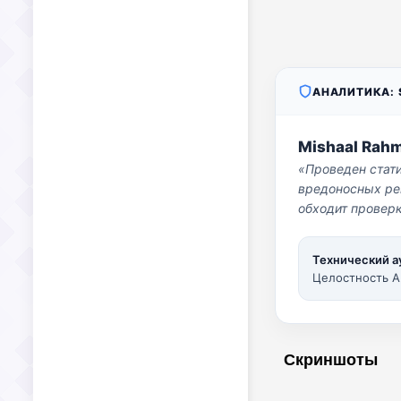
АНАЛИТИКА: S
Mishaal Rah
«Проведен стат
вредоносных per
обходит проверк
Технический а
Целостность A
Скриншоты