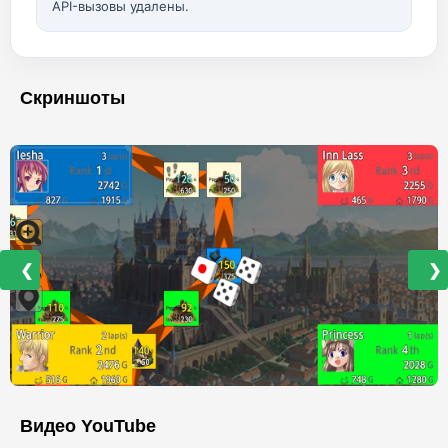
API-вызовы удалены.
Скриншоты
❮
❯
Видео YouTube