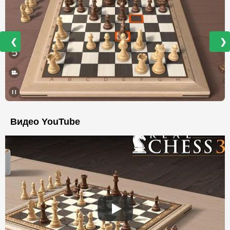
❮
❯
Видео YouTube