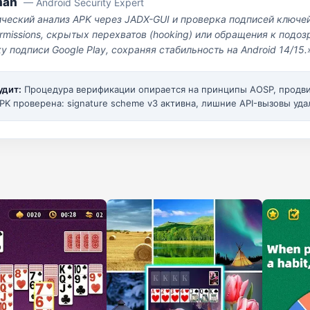
man
— Android Security Expert
ический анализ APK через JADX-GUI и проверка подписей ключе
missions, скрытых перехватов (hooking) или обращения к под
у подписи Google Play, сохраняя стабильность на Android 14/15.
удит:
Процедура верификации опирается на принципы AOSP, прод
PK проверена: signature scheme v3 активна, лишние API-вызовы уда