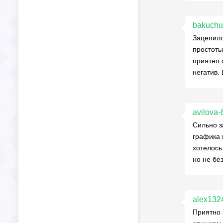
bakuchu
Зацепило
простоты
приятно 
негатив.
avilova
Сильно з
графика 
хотелось
но не бе
alex132
Приятно 