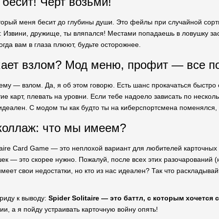
 бесит! Чёрт возьми!
оторый меня бесит до глубины души. Это фейлы при случайной сорт
е: Извини, дружище, ты вляпался! Местами попадаешь в ловушку заст
огда вам в глаза плюют, будьте осторожнее.
ает взлом? Мод меню, профит — все п
ему — взлом. Да, я об этом говорю. Есть шанс прокачаться быстро
ие карт, плевать на уровни. Если тебе надоело зависать по нескол
 идеален. С модом ты как будто ты на киберспортсмена поменялся, 
коллаж: что мы имеем?
itaire Card Game — это неплохой вариант для любителей карточных 
ек — это скорее нужно. Пожалуй, после всех этих разочарований (
 имеет свои недостатки, но кто из нас идеален? Так что раскладыва
приду к выводу:
Spider Solitaire — это баттл, с которым хочется
и, а я пойду устраивать карточную войну опять!