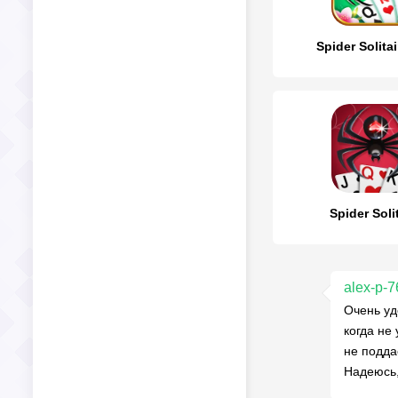
Spider Solita
Spider Soli
alex-p-7
Очень уд
когда не
не подда
Надеюсь,