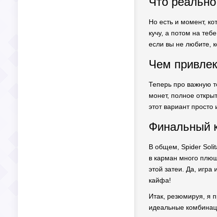
Что реально
Но есть и момент, к
кучу, а потом на теб
если вы не любите, к
Чем привлек
Теперь про важную т
монет, полное открыт
этот вариант просто
Финальный 
В общем, Spider Sol
в карман много плюш
этой затеи. Да, игра
кайфа!
Итак, резюмируя, я 
идеальные комбинаци