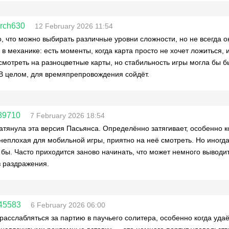
rch630
12 February 2026 11:54
, что можно выбирать различные уровни сложности, но не всегда о
 в механике: есть моменты, когда карта просто не хочет ложиться, 
смотреть на разноцветные карты, но стабильность игры могла бы 
 В целом, для времяпрепровождения сойдёт.
-89710
7 February 2026 18:54
атянула эта версия Пасьянса. Определённо затягивает, особенно к
неплохая для мобильной игры, приятно на неё смотреть. Но иногда е
 бы. Часто приходится заново начинать, что может немного выводит
з раздражения.
45583
6 February 2026 06:00
расслабляться за партию в паучьего солитера, особенно когда удаё