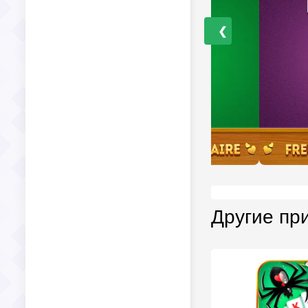
❮
Другие пр