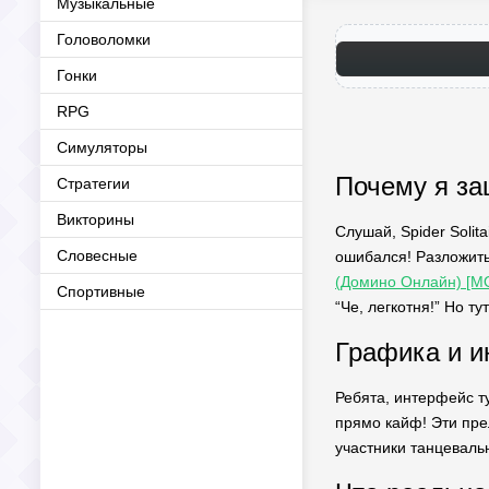
Музыкальные
Головоломки
Гонки
RPG
Симуляторы
Почему я зац
Стратегии
Викторины
Слушай, Spider Solita
Словесные
ошибался! Разложить
(Домино Онлайн) [МО
Спортивные
“Че, легкотня!” Но ту
Графика и и
Ребята, интерфейс ту
прямо кайф! Эти прел
участники танцевальн