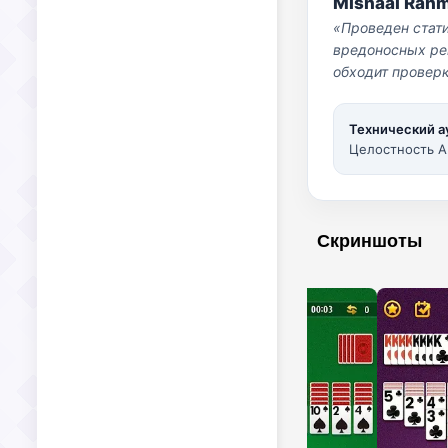
Mishaal Rah
«Проведен стат
вредоносных per
обходит проверк
Технический а
Целостность A
Скриншоты