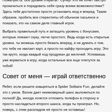
Пожалуйста. Все уровни открыты? Супер! Кто не хочет быстро
прокачаться и порадовать себя сразу всеми возможностями?
Здесь тебе достаточно просто установить мод и вперед. Таким
образом, пробить все стереотипы об обычном пасьянсе и
показать, кто на самом деле главный игрок.
Выбрать правильный путь и затащить уровень с бонусами,
которые ломают скуку, легче простого. Ведь когда есть открытые
уровни, ты можешь просто бежать вперед, и не думать о том,
что тебе не хватает карт, а просто по кайфу проходить игру. Это
так круто, когда каждый ход продуман до мелочей. Успеваешь
уже ворваться в игру, когда остальные все еще плетутся за
тобой!
Совет от меня — играй ответственно
Ребят, если решите ковыряться в Spider Solitaire Fun, делайте
это с умом. Взлом дает неимоверный шанс выложиться по
полной! Да, иногда хочется отложить телефон в сторону и
просто насладиться второго шанса, когда ты проиграл. Но,
поверь, с этим раскладом её просто не оставишь!