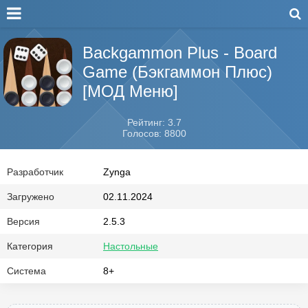
Backgammon Plus - Board
Game (Бэкгаммон Плюс)
[МОД Меню]
Рейтинг: 3.7
Голосов: 8800
Разработчик
Zynga
Загружено
02.11.2024
Версия
2.5.3
Категория
Настольные
Система
8+