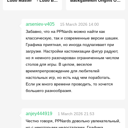
Ludo Master™ - Ludo Board Game
Backgammon Origins Online
arseniev-v405
15 March 2026 14:00
Забавно, что на PPNards можно найти как
классическую, так и современные версии шашек.
Графика приятная, но иногда подлагивает при
загрузке. Настройки кастомизации фигур радуют,
но я немного разочарован ограниченным числом
столов для игры. В целом, веселое
времяпрепровождение для любителей
настольных игр, но есть над чем поработать.
Если уж много времени проводить, то хочется
большего разнообразия.
anjey444919
1 March 2026 21:53
Честно говоря, PPNards довольно увлекательный,
но с некоторыми недостатками. Графика