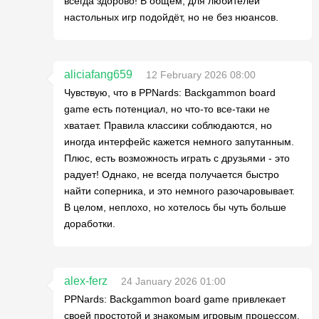
всегда здорово! В общем, для любителей
настольных игр подойдёт, но не без нюансов.
aliciafang659
12 February 2026 08:00
Чувствую, что в PPNards: Backgammon board
game есть потенциал, но что-то все-таки не
хватает. Правила классики соблюдаются, но
иногда интерфейс кажется немного запутанным.
Плюс, есть возможность играть с друзьями - это
радует! Однако, не всегда получается быстро
найти соперника, и это немного разочаровывает.
В целом, неплохо, но хотелось бы чуть больше
доработки.
alex-ferz
24 January 2026 01:00
PPNards: Backgammon board game привлекает
своей простотой и знакомым игровым процессом.