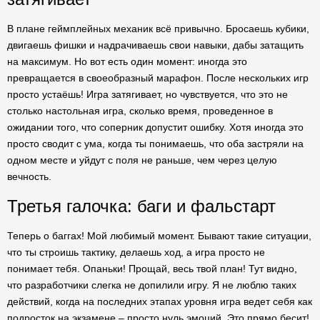
В плане геймплейных механик всё привычно. Бросаешь кубики,
двигаешь фишки и надрачиваешь свои навыки, дабы затащить
на максимум. Но вот есть один момент: иногда это
превращается в своеобразный марафон. После нескольких игр
просто устаёшь! Игра затягивает, но чувствуется, что это не
столько настольная игра, сколько время, проведенное в
ожидании того, что соперник допустит ошибку. Хотя иногда это
просто сводит с ума, когда ты понимаешь, что оба застряли на
одном месте и уйдут с поля не раньше, чем через целую
вечность.
Третья галочка: баги и фальстарт
Теперь о баггах! Мой любимый момент. Бывают такие ситуации,
что ты строишь тактику, делаешь ход, а игра просто не
понимает тебя. Опаньки! Прощай, весь твой план! Тут видно,
что разработчики слегка не допилили игру. Я не люблю таких
действий, когда на последних этапах уровня игра ведет себя как
подросток на экзамене – просто нуль эмоций. Это прямо бесит!