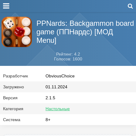
PPNards: Backgammon board
game (ППНардс) [МОД
Menu]
Рейтинг: 4.2
Голосов: 1600
Разработчик
ObviousChoice
Загружено
01.11.2024
Версия
2.1.5
Категория
Настольные
Система
8+