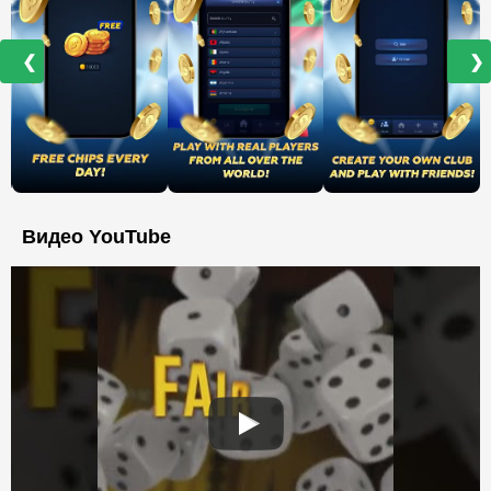
❮
❯
Видео YouTube