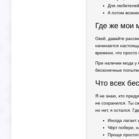
Для любителей 
А потом возник
Где же мои 
Окей, давайте рассмо
начинается настоящи
времени, что просто 
При наличии мода у в
бесконечные попытки
Что всех бе
Я не знаю, кто приду
не сохранился. Ты си
но нет, я остался. Г
Иногда лагает
Чёрт побери, н
Проще простого