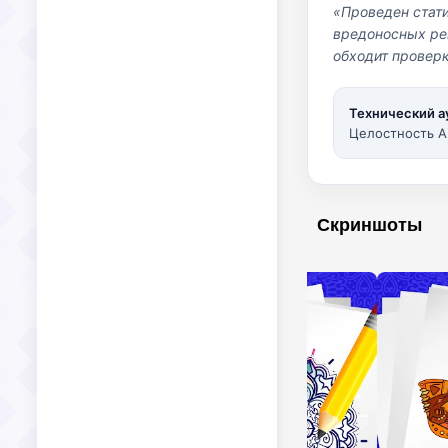
«Проведен стат
вредоносных per
обходит проверк
Технический а
Целостность A
Скриншоты