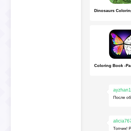
ayzhan
После об
alicia76
Топчик! 