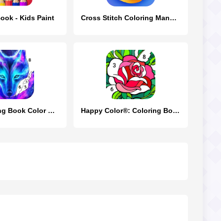
ook - Kids Paint
Cross Stitch Coloring Mandala
Wolf Coloring Book Color Game
Happy Color®: Coloring Book