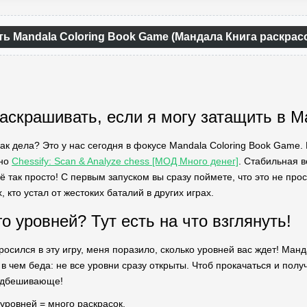
ть Mandala Coloring Book Game (Мандала Книга раскра
аскрашивать, если я могу затащить в Ma
ак дела? Это у нас сегодня в фокусе Mandala Coloring Book Game.
ьно
Chessify: Scan & Analyze chess [МОД Много денег]
. Стабильная в
сё так просто! С первым запуском вы сразу поймете, что это не пр
, кто устал от жестоких баталий в других играх.
о уровней? Тут есть на что взглянуть!
росился в эту игру, меня поразило, сколько уровней вас ждет! Ман
 в чем беда: не все уровни сразу открыты. Чтоб прокачаться и полу
подбешивающе!
 уровней = много раскрасок.