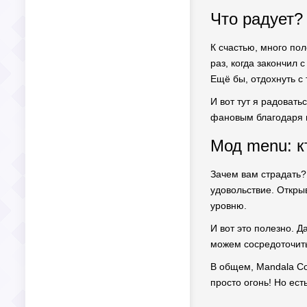
Что радует? 
К счастью, много по
раз, когда закончил 
Ещё бы, отдохнуть с т
И вот тут я радовать
фановым благодаря в
Мод menu: к
Зачем вам страдать?
удовольствие. Открыв
уровню.
И вот это полезно. Д
можем сосредоточить
В общем, Mandala Co
просто огонь! Но ест