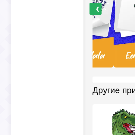
❮
Другие пр