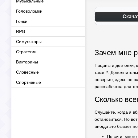
Музыкальные
Головоломки
Скача
Гонки
RPG
Симуляторы
Зачем мне р
Стратегии
Викторины
Пацаны и девчонки, к
Словесные
такая?. Дополнител
поверьте, здесь не в
Спортивные
расслаблялка для тех
Сколько всег
Слушайте, когда я вб
остановиться. Но вот
иногда это бывает 
По сути, много