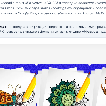
ический анализ APK через JADX-GUI и проверка подписей ключе
missions, скрытых перехватов (hooking) или обращения к под
у подписи Google Play, сохраняя стабильность на Android 14/15.
удит:
Процедура верификации опирается на принципы AOSP, прод
PK проверена: signature scheme v3 активна, лишние API-вызовы уда