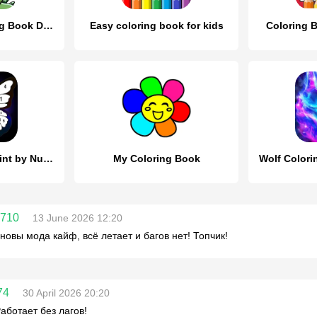
Dinosaurs Coloring Book Dino
Easy coloring book for kids
Coloring B
Coloring Book -Paint by Number
My Coloring Book
1710
13 June 2026 12:20
новы мода кайф, всё летает и багов нет! Топчик!
74
30 April 2026 20:20
Работает без лагов!