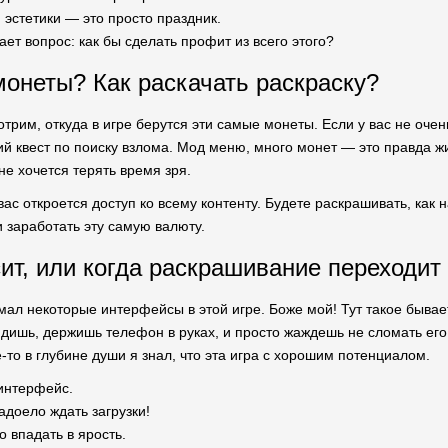
эстетики — это просто праздник.
ает вопрос: как бы сделать профит из всего этого?
монеты? Как раскачать раскраску?
трим, откуда в игре берутся эти самые монеты. Если у вас не очен
й квест по поиску взлома. Мод меню, много монет — это правда жи
не хочется терять время зря.
ас откроется доступ ко всему контенту. Будете раскрашивать, как 
 заработать эту самую валюту.
сит, или когда раскрашивание переходит
мал некоторые интерфейсы в этой игре. Боже мой! Тут такое бывает!
дишь, держишь телефон в руках, и просто жаждешь не сломать его.
де-то в глубине души я знал, что эта игра с хорошим потенциалом.
 интерфейс.
адоело ждать загрузки!
 впадать в ярость.