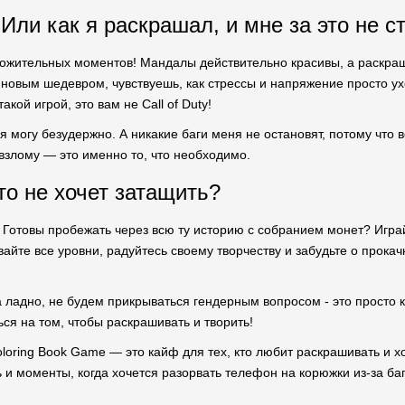
Или как я раскрашал, и мне за это не с
ложительных моментов! Мандалы действительно красивы, а раскра
с новым шедевром, чувствуешь, как стрессы и напряжение просто ух
акой игрой, это вам не Call of Duty!
ся могу безудержно. А никакие баги меня не остановят, потому что 
злому — это именно то, что необходимо.
то не хочет затащить?
 Готовы пробежать через всю ту историю с собранием монет? Играй
айте все уровни, радуйтесь своему творчеству и забудьте о прокачк
а ладно, не будем прикрываться гендерным вопросом - это просто к
ся на том, чтобы раскрашивать и творить!
loring Book Game — это кайф для тех, кто любит раскрашивать и х
ь и моменты, когда хочется разорвать телефон на корюжки из-за баго