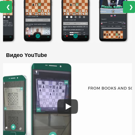
❮
❯
Видео YouTube