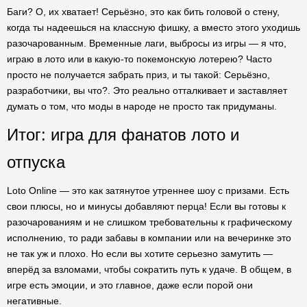
Баги? О, их хватает! Серьёзно, это как бить головой о стену,
когда ты надеешься на классную фишку, а вместо этого уходишь
разочарованным. Временные лаги, выбросы из игры — я что,
играю в лото или в какую-то покемонскую лотерею? Часто
просто не получается забрать приз, и ты такой: Серьёзно,
разработчики, вы что?. Это реально отталкивает и заставляет
думать о том, что моды в народе не просто так придуманы.
Итог: игра для фанатов лото и
отпуска
Loto Online — это как затянутое утреннее шоу с призами. Есть
свои плюсы, но и минусы добавляют перца! Если вы готовы к
разочарованиям и не слишком требовательны к графическому
исполнению, то ради забавы в компании или на вечеринке это
не так уж и плохо. Но если вы хотите серьезно замутить —
вперёд за взломами, чтобы сократить путь к удаче. В общем, в
игре есть эмоции, и это главное, даже если порой они
негативные.